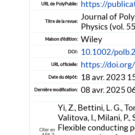
https://public
URL de PolyPublie:
Journal of Pol
Titre de la revue:
Physics (vol. 55
Wiley
Maison d'édition:
10.1002/polb.
DOI:
https://doi.or
URL officielle:
18 avr. 2023 1
Date du dépôt:
08 avr. 2025 0
Dernière modification:
Yi, Z., Bettini, L. G., T
Valitova, I., Milani, P.,
Flexible conducting p
Citer en
APA 7: