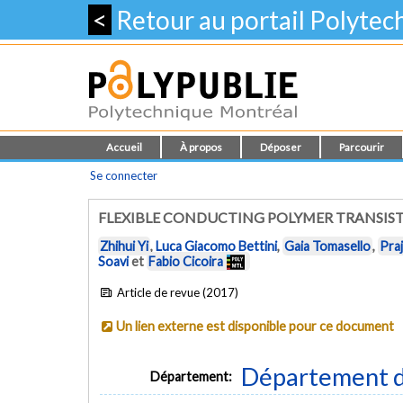
<
Retour au portail Polyte
Accueil
À propos
Déposer
Parcourir
Se connecter
FLEXIBLE CONDUCTING POLYMER TRANSIS
Zhihui Yi
,
Luca Giacomo Bettini
,
Gaia Tomasello
,
Pra
Soavi
et
Fabio Cicoira
Article de revue (2017)
Un lien externe est disponible pour ce document
Département d
Département: