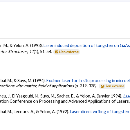
r, M., & Yelon, A. (1993).
Laser induced deposition of tungsten on GaA
ter Structures
,
11
(1), 51-54.
Lien externe
bbal, M., & Suys, M. (1994).
Excimer laser for in situ processing in microe
ractions with matter, field of applications
(p. 319-338).
Lien externe
u, J., El Yaagoubi, N., Suys, M., Sacher, E., & Yelon, A. (janvier 1994).
Las
ation Conference on Processing and Advanced Applications of Lasers
bal, M., Lecours, A., & Yelon, A. (1992).
Laser direct writing of tungste