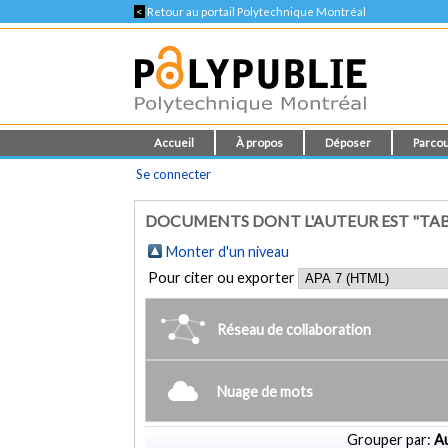
<
Retour au portail Polytechnique Montréal
Accueil
À propos
Déposer
Parcou
Se connecter
DOCUMENTS DONT L'AUTEUR EST "TABB
Monter d'un niveau
Pour citer ou exporter
Réseau de collaboration
Nuage de mots
Grouper par:
Au