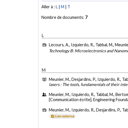
Aller à :
L
|
M
|
T
Nombre de documents:
7
L
Lecours, A., Izquierdo, R., Tabbal, M., Meunie
Technology B: Microelectronics and Nanome
M
Meunier, M., Desjardins, P., Izquierdo, R., Ta
lasers : The tools, fundamentals of their inte
Meunier, M., Izquierdo, R., Tabbal, M., Bertome
[Communication écrite]. Engineering Found
Meunier, M., Izquierdo, R., Desjardins, P., Tab
Lien externe