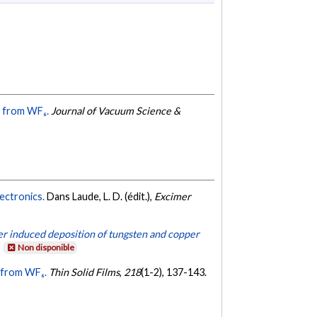
s from WF₆.
Journal of Vacuum Science &
lectronics.
Dans Laude, L. D. (édit.),
Excimer
er induced deposition of tungsten and copper
.
Non disponible
n from WF₆.
Thin Solid Films
,
218
(1-2), 137-143.