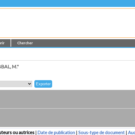
rir
Chercher
AL, M."
teurs ou autrices
|
Date de publication
|
Sous-type de document
|
Au