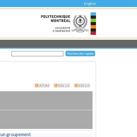
English
ATOM
RSS 1.0
RSS 2.0
cun groupement