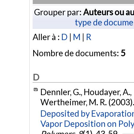
Grouper par:
Auteurs ou au
type de docume
Aller à :
D
|
M
|
R
Nombre de documents:
5
D
Dennler, G., Houdayer, A., R
Wertheimer, M. R. (2003)
Deposited by Evaporatio
Vapor Deposition on Poly
Polymers
,
8
(1), 43-59.