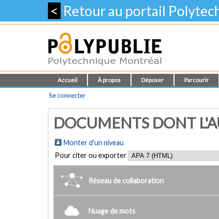
<
Retour au portail Polyte
Accueil
À propos
Déposer
Parcourir
Se connecter
DOCUMENTS DONT L'AU
Monter d'un niveau
Pour citer ou exporter
Réseau de collaboration
Nuage de mots