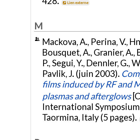
428.
Lien externe
M
Mackova, A., Perina, V., Hna
Bousquet, A., Granier, A., 
P., Segui, Y., Dennler, G., 
Pavlik, J. (juin 2003).
Comp
films induced by RF and 
plasmas and afterglows
[
International Symposium
Taormina, Italy (5 pages).