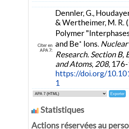
Dennler, G., Houdayer, 
& Wertheimer, M. R. (
Polymer "Interphases
and Be⁺ Ions.
Nuclear
Citer en
APA 7:
Research. Section B, 
and Atoms
,
208
, 176
https://doi.org/10
1
Statistiques
Actions réservées au pers