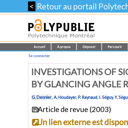
<
Retour au portail Polyte
Accueil
À propos
Déposer
Parcourir
Se connecter
INVESTIGATIONS OF S
BY GLANCING ANGLE RB
G. Dennler
,
A. Houdayer
,
P. Raynaud
,
I. Séguy
,
Y. Ségu
Article de revue (2003)
Un lien externe est dispo