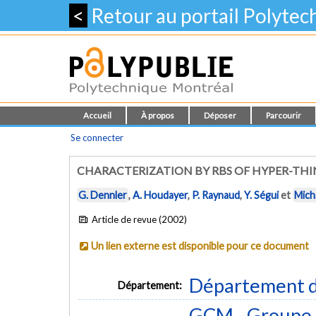
<
Retour au portail Polyte
Accueil
À propos
Déposer
Parcourir
Se connecter
CHARACTERIZATION BY RBS OF HYPER-THIN
G. Dennler
,
A. Houdayer
,
P. Raynaud
,
Y. Ségui
et
Mich
Article de revue (2002)
Un lien externe est disponible pour ce document
Département d
Département:
GCM - Groupe 