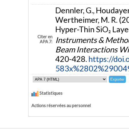
Dennler, G., Houdayer, 
Wertheimer, M. R. (20
Hyper-Thin SiO₂ Laye
Citer en
Instruments & Methods
APA 7:
Beam Interactions Wi
420-428.
https://doi
583x%2802%29004
Statistiques
Actions réservées au personnel