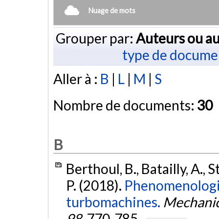
Nuage de mots
Grouper par:
Auteurs ou au
type de docume
Aller à :
B
|
L
|
M
|
S
Nombre de documents:
30
B
Berthoul, B., Batailly, A., 
P. (2018).
Phenomenologic
turbomachines.
Mechanic
98
, 770-785.