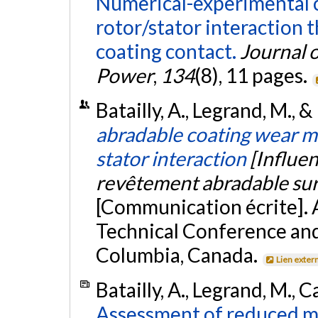
Numerical-experimental c
rotor/stator interaction 
coating contact.
Journal 
Power
,
134
(8), 11 pages.
Batailly, A., Legrand, M., &
abradable coating wear m
stator interaction
[Influe
revêtement abradable sur l
[Communication écrite].
Technical Conference and
Columbia, Canada.
Lien exter
Batailly, A., Legrand, M., C
Assessment of reduced mo