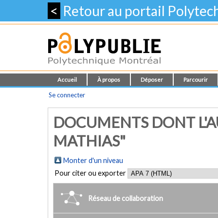
<
Retour au portail Polyte
Accueil
À propos
Déposer
Parcourir
Se connecter
DOCUMENTS DONT L'A
MATHIAS"
Monter d'un niveau
Pour citer ou exporter
Réseau de collaboration