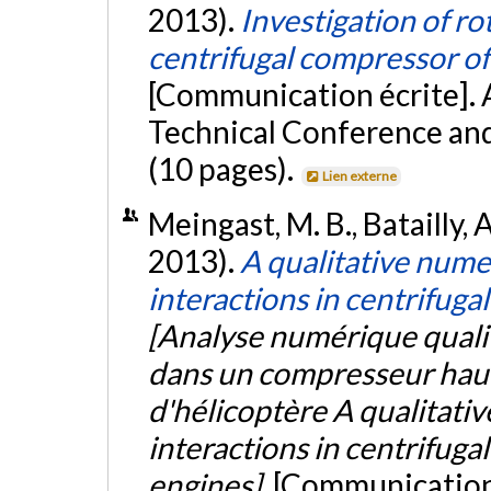
2013).
Investigation of ro
centrifugal compressor of
[Communication écrite].
Technical Conference and
(10 pages).
Lien externe
Meingast, M. B., Batailly, A
2013).
A qualitative numer
interactions in centrifuga
[Analyse numérique qualit
dans un compresseur hau
d'hélicoptère A qualitativ
interactions in centrifuga
engines].
[Communication 