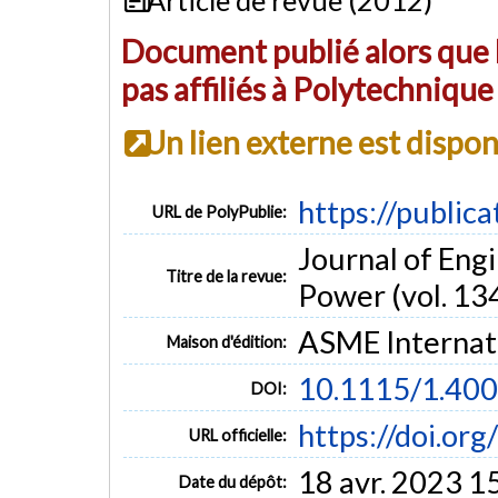
Document publié alors que l
pas affiliés à Polytechniqu
Un lien externe est dispo
https://public
URL de PolyPublie:
Journal of Eng
Titre de la revue:
Power (vol. 134
ASME Internat
Maison d'édition:
10.1115/1.40
DOI:
https://doi.or
URL officielle:
18 avr. 2023 1
Date du dépôt: