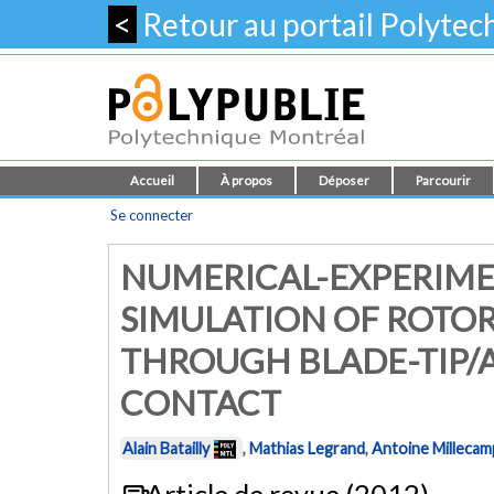
<
Retour au portail Polyte
Accueil
À propos
Déposer
Parcourir
Se connecter
NUMERICAL-EXPERIME
SIMULATION OF ROTO
THROUGH BLADE-TIP/
CONTACT
Alain Batailly
,
Mathias Legrand
,
Antoine Millecam
Article de revue (2012)