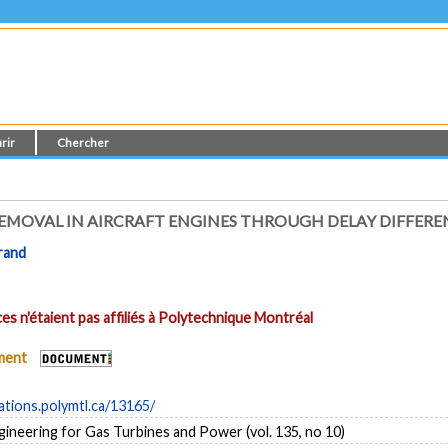
rir
Chercher
EMOVAL IN AIRCRAFT ENGINES THROUGH DELAY DIFFERE
rand
es n'étaient pas affiliés à Polytechnique Montréal
ument
cations.polymtl.ca/13165/
gineering for Gas Turbines and Power (vol. 135, no 10)