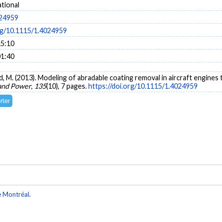
tional
024959
org/10.1115/1.4024959
15:10
01:40
rand, M. (2013). Modeling of abradable coating removal in aircraft engine
 and Power
,
135
(10), 7 pages.
https://doi.org/10.1115/1.4024959
e Montréal
.