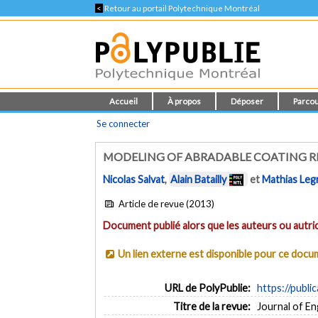
<
Retour au portail Polytechnique Montréal
Accueil
À propos
Déposer
Parcou
Se connecter
MODELING OF ABRADABLE COATING R
Nicolas Salvat
,
Alain Batailly
et
Mathias Leg
Article de revue (2013)
Document publié alors que les auteurs ou autric
Un lien externe est disponible pour ce doc
URL de PolyPublie:
https://publi
Titre de la revue:
Journal of En