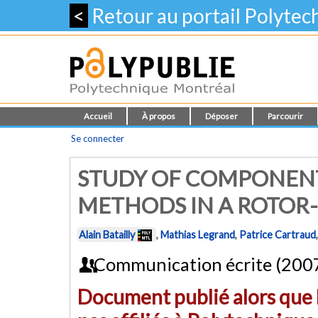
<
Retour au portail Polyte
Accueil
À propos
Déposer
Parcourir
Se connecter
STUDY OF COMPONENT
METHODS IN A ROTOR-
Alain Batailly
,
Mathias Legrand
,
Patrice Cartraud
Communication écrite (200
Document publié alors que l