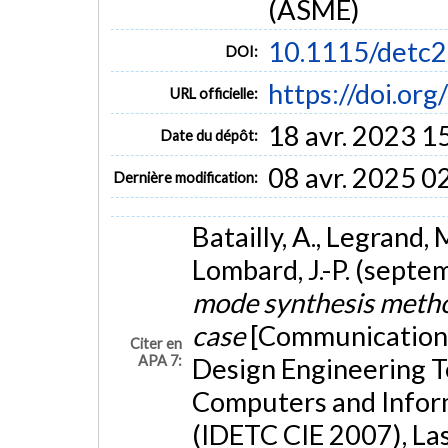
(ASME)
10.1115/detc
DOI:
https://doi.o
URL officielle:
18 avr. 2023 1
Date du dépôt:
08 avr. 2025 0
Dernière modification:
Batailly, A., Legrand, M
Lombard, J.-P. (sept
mode synthesis method
case
[Communication 
Citer en
APA 7:
Design Engineering T
Computers and Infor
(IDETC CIE 2007), La