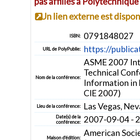
pas affiliés à Polytechniqu
Un lien externe est dispo
0791848027
ISBN:
https://public
URL de PolyPublie:
ASME 2007 Int
Technical Con
Nom de la conférence:
Information in
CIE 2007)
Las Vegas, Ne
Lieu de la conférence:
Date(s) de la
2007-09-04 - 
conférence:
American Socie
Maison d'édition: