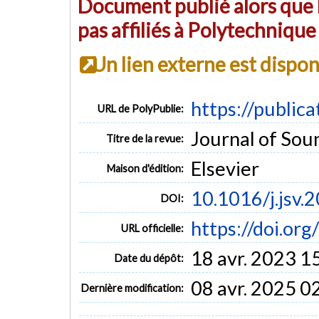
Document publié alors que l
pas affiliés à Polytechniqu
Un lien externe est dispo
https://public
URL de PolyPublie:
Journal of Soun
Titre de la revue:
Elsevier
Maison d'édition:
10.1016/j.jsv.
DOI:
https://doi.org
URL officielle:
18 avr. 2023 1
Date du dépôt:
08 avr. 2025 0
Dernière modification: