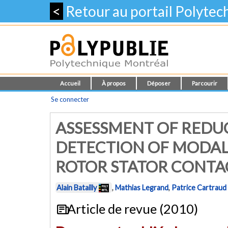
<
Retour au portail Polyte
Accueil
À propos
Déposer
Parcourir
Se connecter
ASSESSMENT OF REDU
DETECTION OF MODAL
ROTOR STATOR CONTA
Alain Batailly
,
Mathias Legrand
,
Patrice Cartraud
Article de revue (2010)