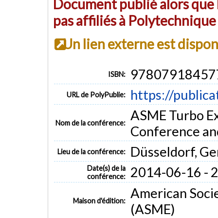
Document publié alors que l
pas affiliés à Polytechniqu
Un lien externe est dispo
97807918457
ISBN:
https://public
URL de PolyPublie:
ASME Turbo Ex
Nom de la conférence:
Conference an
Düsseldorf, G
Lieu de la conférence:
Date(s) de la
2014-06-16 - 
conférence:
American Socie
Maison d'édition:
(ASME)