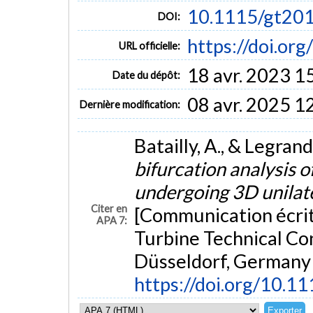
10.1115/gt20
DOI:
https://doi.o
URL officielle:
18 avr. 2023 1
Date du dépôt:
08 avr. 2025 1
Dernière modification:
Batailly, A., & Legrand
bifurcation analysis o
undergoing 3D unilate
Citer en
[Communication écri
APA 7:
Turbine Technical Co
Düsseldorf, Germany 
https://doi.org/10.