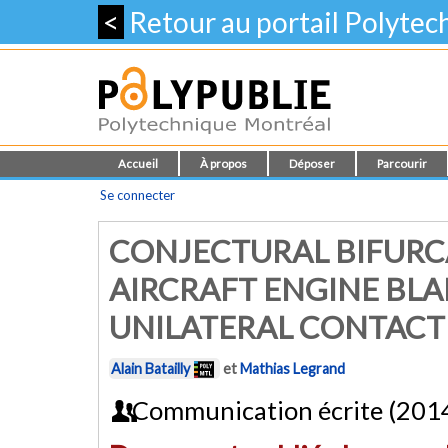
<
Retour au portail Polyte
Accueil
À propos
Déposer
Parcourir
Se connecter
CONJECTURAL BIFURCA
AIRCRAFT ENGINE BL
UNILATERAL CONTACT
Alain Batailly
et
Mathias Legrand
Communication écrite (201