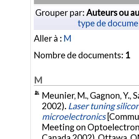
Grouper par:
Auteurs ou au
type de docume
Aller à :
M
Nombre de documents:
1
M
Meunier, M., Gagnon, Y., Sa
2002).
Laser tuning silic
microelectronics
[Communi
Meeting on Optoelectroni
Canada 2002), Ottawa, O