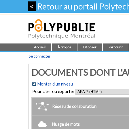
<
Retour au portail Polyte
Accueil
À propos
Déposer
Parcourir
Se connecter
DOCUMENTS DONT L'AU
Monter d'un niveau
Pour citer ou exporter
Réseau de collaboration
Nuage de mots