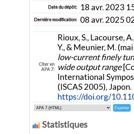
18 avr. 2023 1
Date du dépôt:
08 avr. 2025 0
Dernière modification:
Rioux, S., Lacourse, A
Y., & Meunier, M. (ma
low-current finely tu
Citer en
wide output range
[Co
APA 7:
International Sympos
(ISCAS 2005), Japon.
https://doi.org/10.1
Statistiques