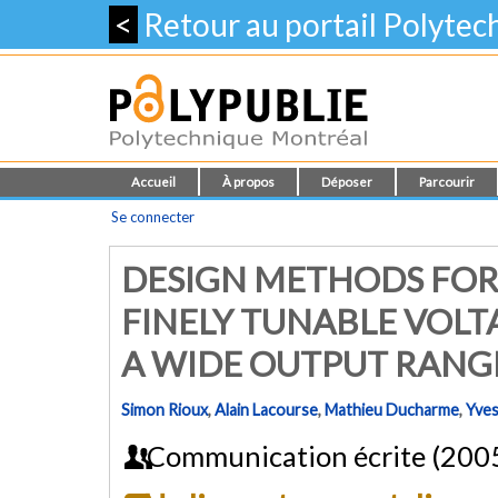
<
Retour au portail Polyte
Accueil
À propos
Déposer
Parcourir
Se connecter
DESIGN METHODS FO
FINELY TUNABLE VOL
A WIDE OUTPUT RANG
Simon Rioux
,
Alain Lacourse
,
Mathieu Ducharme
,
Yve
Communication écrite (200