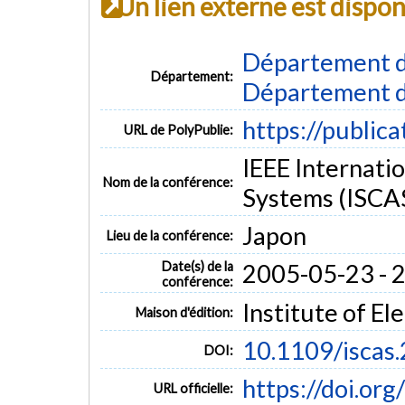
Un lien externe est dispo
Département d
Département:
Département d
https://public
URL de PolyPublie:
IEEE Internati
Nom de la conférence:
Systems (ISCA
Japon
Lieu de la conférence:
Date(s) de la
2005-05-23 - 
conférence:
Institute of El
Maison d'édition:
10.1109/iscas
DOI:
https://doi.or
URL officielle: