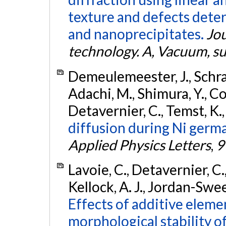
texture and defects deter
and nanoprecipitates.
Jou
technology. A, Vacuum, su
Demeulemeester, J., Schrau
Adachi, M., Shimura, Y., Co
Detavernier, C., Temst, K
diffusion during Ni ger
Applied Physics Letters
,
9
Lavoie, C., Detavernier, C., 
Kellock, A. J., Jordan-Sweet
Effects of additive elem
morphological stability of