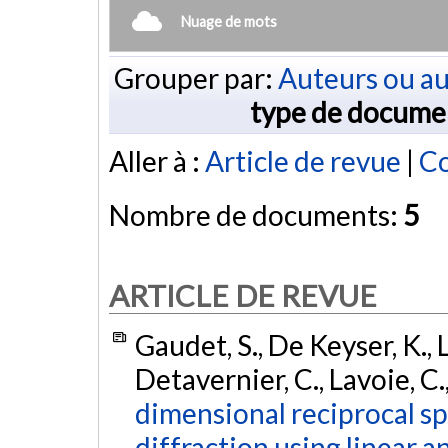
Nuage de mots
Grouper par:
Auteurs ou au
type de docume
Aller à :
Article de revue
|
Co
Nombre de documents:
5
ARTICLE DE REVUE
Gaudet, S., De Keyser, K., 
Detavernier, C., Lavoie, C.
dimensional reciprocal s
diffraction using linear a