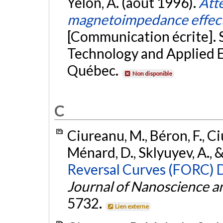
Yelon, A. (août 1996).
Atte
magnetoimpedance effect
[Communication écrite].
Technology and Applied E
Québec.
Non disponible
C
Ciureanu, M., Béron, F., Ci
Ménard, D., Sklyuyev, A., 
Reversal Curves (FORC) 
Journal of Nanoscience 
5732.
Lien externe