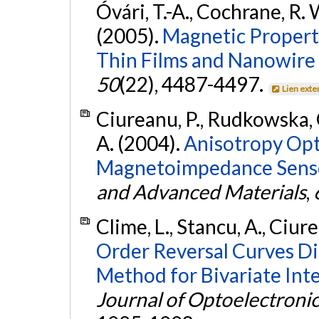
Óvári, T.-A., Cochrane, R. 
(2005).
Magnetic Propert
Thin Films and Nanowire 
50
(22), 4487-4497.
Lien exte
Ciureanu, P., Rudkowska, G.
A. (2004).
Anisotropy Opt
Magnetoimpedance Sens
and Advanced Materials
,
Clime, L., Stancu, A., Ciure
Order Reversal Curves D
Method for Bivariate Inte
Journal of Optoelectroni