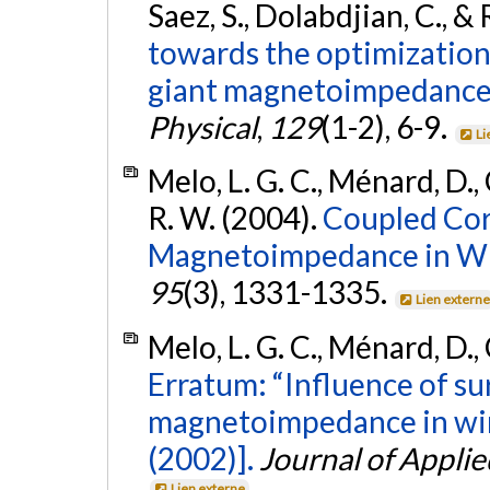
Saez, S., Dolabdjian, C., &
towards the optimization 
giant magnetoimpedance 
Physical
,
129
(1-2), 6-9.
Li
Melo, L. G. C., Ménard, D.,
R. W. (2004).
Coupled Cor
Magnetoimpedance in Wi
95
(3), 1331-1335.
Lien extern
Melo, L. G. C., Ménard, D.,
Erratum: “Influence of su
magnetoimpedance in wire
(2002)].
Journal of Applie
Lien externe