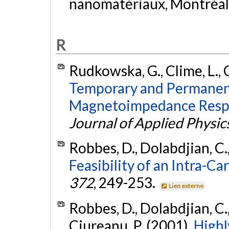
nanomatériaux, Montréal
R
Rudkowska, G., Clime, L., C
Temporary and Permanen
Magnetoimpedance Resp
Journal of Applied Physic
Robbes, D., Dolabdjian, C.,
Feasibility of an Intra-C
372
, 249-253.
Lien externe
Robbes, D., Dolabdjian, C., 
Ciureanu, P. (2001).
Highl