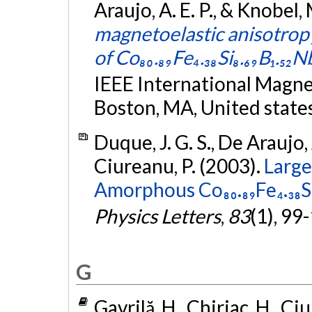
Araujo, A. E. P., & Knobel,
magnetoelastic anisotro
of Co₈₀.₈₉Fe₄.₃₈Si₈.₆₉B₁.₅₂Nb
IEEE International Magne
Boston, MA, United state
Duque, J. G. S., De Araujo, 
Ciureanu, P. (2003).
Large
Amorphous Co₈₀.₈₉Fe₄.₃₈Si₈
Physics Letters
,
83
(1), 99
G
Gavrilă, H., Chiriac, H., Ciu