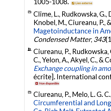
1005-1008.
Lien externe
Clime, L., Rudkowska, G., Du
Knobel, M., Ciureanu, P., 
Magetoinductance in Am
Condensed Matter
,
343
(
Ciureanu, P., Rudkowska, G.
C., Yelon, A., Akyel, C., &
Exchange coupling in am
écrite]. International c
Non disponible
Ciureanu, P., Melo, L. G. C.
Circumferential and Long
Co-Rich Melt-Extracted 