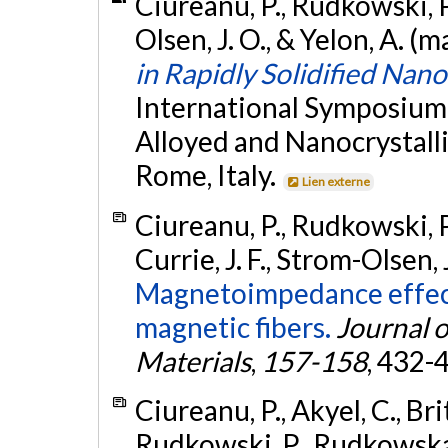
Ciureanu, P., Rudkowski, P.
Olsen, J. O., & Yelon, A. (
in Rapidly Solidified Nano
International Symposium
Alloyed and Nanocrystal
Rome, Italy.
Lien externe
Ciureanu, P., Rudkowski, P
Currie, J. F., Strom-Olsen, 
Magnetoimpedance effect i
magnetic fibers.
Journal 
Materials
,
157-158
, 432-
Ciureanu, P., Akyel, C., Brit
Rudkowski, P., Rudkowska,