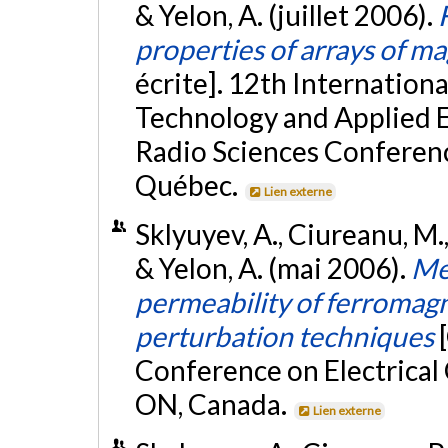
& Yelon, A. (juillet 2006).
properties of arrays of m
écrite]. 12th Internatio
Technology and Applied 
Radio Sciences Conferen
Québec.
Lien externe
Sklyuyev, A., Ciureanu, M.,
& Yelon, A. (mai 2006).
Me
permeability of ferromagn
perturbation techniques
Conference on Electrical
ON, Canada.
Lien externe