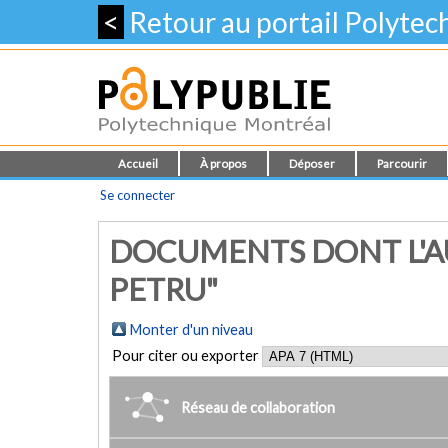
<
Retour au portail Polyte
Accueil
À propos
Déposer
Parcourir
Se connecter
DOCUMENTS DONT L'AU
PETRU"
Monter d'un niveau
Pour citer ou exporter
Réseau de collaboration