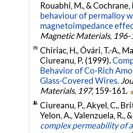
Rouabhi, M., & Cochrane, 
behaviour of permalloy wi
magnetoimpedance effec
Magnetic Materials
,
196-
Chiriac, H., Óvári, T.-A., M
Ciureanu, P. (1999).
Compa
Behavior of Co-Rich Am
Glass-Covered Wires.
Jou
Materials
,
197
, 159-161.
Ciureanu, P., Akyel, C., Bri
Yelon, A., Valenzuela, R.,
complex permeability of