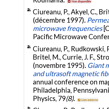
Non disponible
Ciureanu, P., Akyel, C., Bri
(décembre 1997).
Permeab
microwave frequencies
[
Pacific Microwave Confe
Ciureanu, P., Rudkowski, P
Britel, M., Currie, J. F., St
(novembre 1995).
Giant 
and ultrasoft magnetic fib
annual conference on mag
Philadelphia, Pennsylvani
Physics, 79
(8)
.
Lien externe