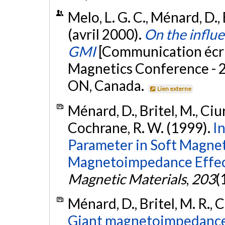
Melo, L. G. C., Ménard, D., 
(avril 2000).
On the influe
GMI
[Communication écri
Magnetics Conference - 
ON, Canada.
Lien externe
Ménard, D., Britel, M., Ciu
Cochrane, R. W. (1999).
I
Parameter in Soft Magnet
Magnetoimpedance Effec
Magnetic Materials
,
203
(
Ménard, D., Britel, M. R., C
Giant magnetoimpedance i