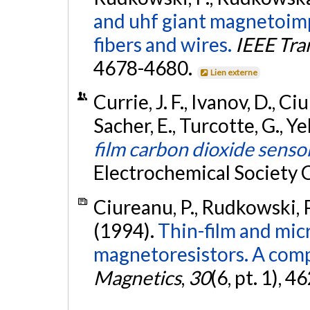
and uhf giant magnetoimp
fibers and wires.
IEEE Tra
4678-4680.
Lien externe
Currie, J. F., Ivanov, D., Ci
Sacher, E., Turcotte, G., Yel
film carbon dioxide senso
Electrochemical Society
Ciureanu, P., Rudkowski, P.
(1994).
Thin-film and mic
magnetoresistors. A comp
Magnetics
,
30
(6, pt. 1), 