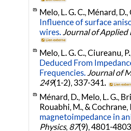
Melo, L. G. C., Ménard, D.,
Influence of surface ani
wires.
Journal of Applied 
Lien externe
Melo, L. G. C., Ciureanu, P.
Deduced From Impedanc
Frequencies.
Journal of 
249
(1-2), 337-341.
Lien exter
Ménard, D., Melo, L. G., Bri
Rouabhi, M., & Cochrane, 
magnetoimpedance in ani
Physics
,
87
(9), 4801-4803