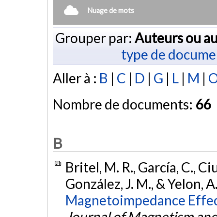
Nuage de mots
Grouper par:
Auteurs ou au
type de docume
Aller à :
B
|
C
|
D
|
G
|
L
|
M
|
Nombre de documents:
66
B
Britel, M. R., García, C., Ci
González, J. M., & Yelon, A
Magnetoimpedance Effec
Journal of Magnetism and