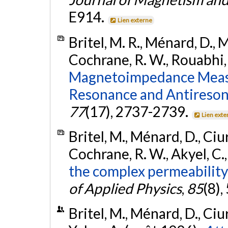
E914.
Lien externe
Britel, M. R., Ménard, D., M
Cochrane, R. W., Rouabhi, 
Magnetoimpedance Meas
Resonance and Antireson
77
(17), 2737-2739.
Lien exte
Britel, M., Ménard, D., Ciu
Cochrane, R. W., Akyel, C.,
the complex permeability
of Applied Physics
,
85
(8)
Britel, M., Ménard, D., Ciur