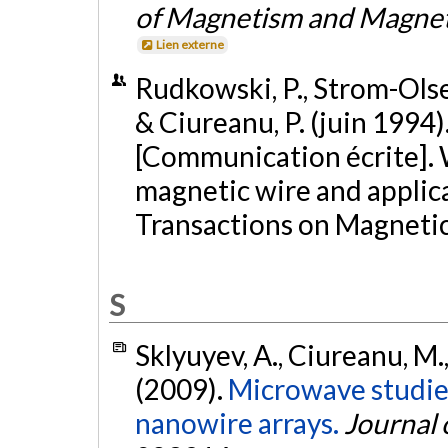
of Magnetism and Magnet
Lien externe
Rudkowski, P., Strom-Olsen
& Ciureanu, P. (juin 1994)
[Communication écrite].
magnetic wire and applica
Transactions on Magnetic
S
Sklyuyev, A., Ciureanu, M.,
(2009).
Microwave studie
nanowire arrays.
Journal 