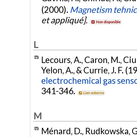
(2000).
Magnetism tehnic s
et appliqué].
Non disponible
L
Lecours, A., Caron, M., Ciur
Yelon, A., & Currie, J. F. (1
electrochemical gas senso
341-346.
Lien externe
M
Ménard, D., Rudkowska, G., 