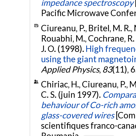
impedance spectroscopy
Pacific Microwave Confe
Ciureanu, P., Britel, M. R.,
Rouabhi, M., Cochrane, R.
J. O. (1998).
High frequenc
using the giant magnetoi
Applied Physics
,
83
(11), 
Chiriac, H., Ciureanu, P., 
C. S. (juin 1997).
Comparat
behaviour of Co-rich am
glass-covered wires
[Comm
scientifiques franco-can
Roumania.