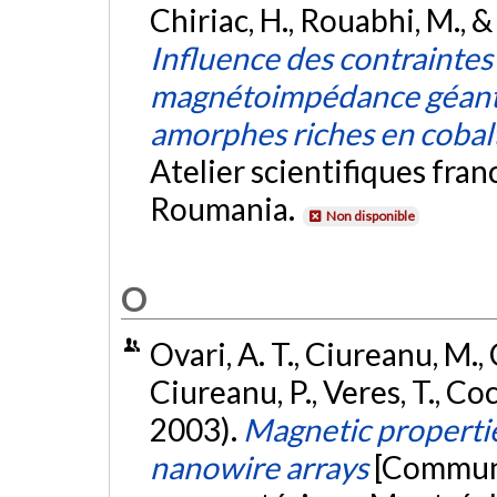
Chiriac, H., Rouabhi, M., 
Influence des contraintes 
magnétoimpédance géante 
amorphes riches en cobal
Atelier scientifiques fra
Roumania.
Non disponible
O
Ovari, A. T., Ciureanu, M., 
Ciureanu, P., Veres, T., Coc
2003).
Magnetic propertie
nanowire arrays
[Communi