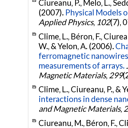
Ciureanu, P., Melo, L., Sed
(2007).
Physical Models 
Applied Physics
,
102
(7), 
Clime, L., Béron, F., Ciure
W., & Yelon, A. (2006).
Cha
ferromagnetic nanowires
measurements of arrays.
Magnetic Materials
,
299
(
Clime, L., Ciureanu, P., & 
interactions in dense nan
and Magnetic Materials
,
2
Ciureanu, M., Béron, F., Cli