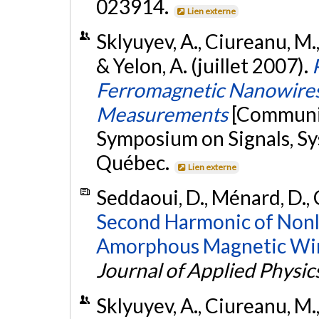
023914.
Lien externe
Sklyuyev, A., Ciureanu, M.,
& Yelon, A. (juillet 2007).
Ferromagnetic Nanowires
Measurements
[Communic
Symposium on Signals, Sy
Québec.
Lien externe
Seddaoui, D., Ménard, D., C
Second Harmonic of Non
Amorphous Magnetic Wire
Journal of Applied Physic
Sklyuyev, A., Ciureanu, M.,