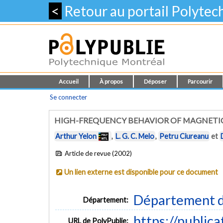
<
Retour au portail Polyte
Accueil
À propos
Déposer
Parcourir
Se connecter
HIGH-FREQUENCY BEHAVIOR OF MAGNETIC
Arthur Yelon
,
L. G. C. Melo
,
Petru Ciureanu
et
Article de revue (2002)
Un lien externe est disponible pour ce document
Département d
Département:
https://public
URL de PolyPublie: