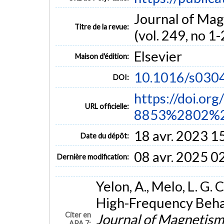
Journal of Mag
Titre de la revue:
(vol. 249, no 1-
Elsevier
Maison d'édition:
10.1016/s030
DOI:
https://doi.or
URL officielle:
8853%2802%2
18 avr. 2023 1
Date du dépôt:
08 avr. 2025 0
Dernière modification:
Yelon, A., Melo, L. G. 
High-Frequency Behav
Citer en
Journal of Magnetism
APA 7: