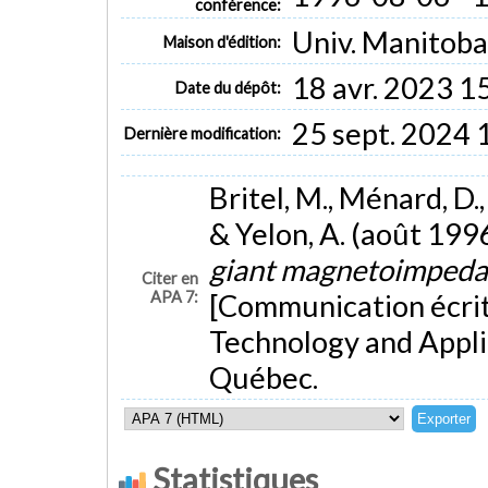
conférence:
Univ. Manitoba
Maison d'édition:
18 avr. 2023 1
Date du dépôt:
25 sept. 2024 
Dernière modification:
Britel, M., Ménard, D., 
& Yelon, A. (août 199
giant magnetoimpedan
Citer en
APA 7:
[Communication écri
Technology and Appli
Québec.
Statistiques