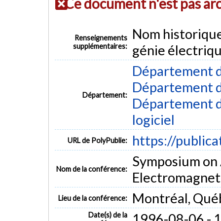
Ce document n'est pas ar
Nom historiqu
Renseignements
supplémentaires:
génie électriq
Département d
Département d
Département:
Département de
logiciel
https://public
URL de PolyPublie:
Symposium on 
Nom de la conférence:
Electromagnet
Montréal, Qué
Lieu de la conférence:
Date(s) de la
1996-08-06 - 