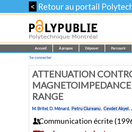
<
Retour au portail Polyte
Accueil
À propos
Déposer
Parcourir
Se connecter
ATTENUATION CONTRO
MAGNETOIMPEDANCE 
RANGE
M. Britel
,
D. Ménard
,
Petru Ciureanu
,
Cevdet Akyel
,
Communication écrite (199