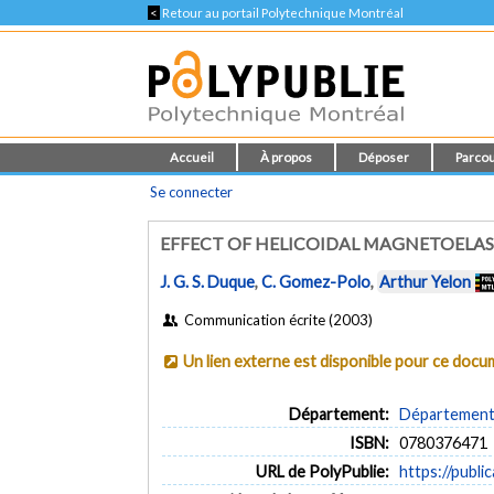
<
Retour au portail Polytechnique Montréal
Accueil
À propos
Déposer
Parcou
Se connecter
EFFECT OF HELICOIDAL MAGNETOELASTIC
J. G. S. Duque
,
C. Gomez-Polo
,
Arthur Yelon
Communication écrite (2003)
Un lien externe est disponible pour ce doc
Département:
Département 
ISBN:
0780376471
URL de PolyPublie:
https://publi