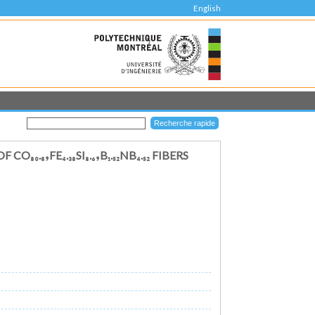
English
₈₉FE₄.₃₈SI₈.₆₉B₁.₅₂NB₄.₅₂ FIBERS