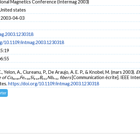
tional Magnetics Conference (Intermag 2003)
United states
 2003-04-03
ag.2003.1230318
org/10.1109/intmag.2003.1230318
15:19
06:55
, Yelon, A., Ciureanu, P., De Araujo, A. E. P., & Knobel, M. (mars 2003).
Ef
 Co₈₀.₈₉Fe₄.₃₈Si₈.₆₉B₁.₅₂Nb₄.₅₂ fibers
[Communication écrite]. IEEE Int
tes.
https://doi.org/10.1109/intmag.2003.1230318