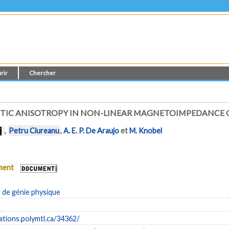
rir
Chercher
 ANISOTROPY IN NON-LINEAR MAGNETOIMPEDANCE OF CO₈₀.
,
Petru Ciureanu
,
A. E. P. De Araujo
et
M. Knobel
ument
de génie physique
cations.polymtl.ca/34362/