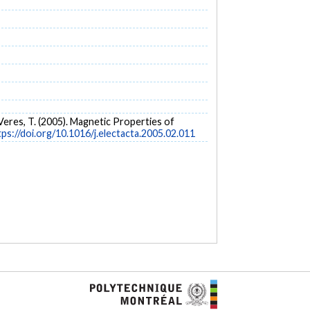
 & Veres, T. (2005). Magnetic Properties of
tps://doi.org/10.1016/j.electacta.2005.02.011