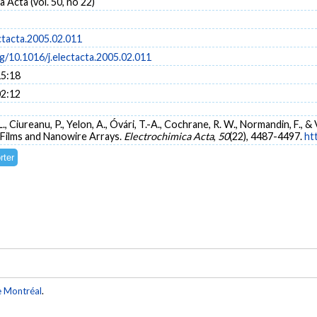
 Acta (vol. 50, no 22)
ctacta.2005.02.011
rg/10.1016/j.electacta.2005.02.011
15:18
02:12
 L., Ciureanu, P., Yelon, A., Óvári, T.-A., Cochrane, R. W., Normandin, F.,
Films and Nanowire Arrays.
Electrochimica Acta
,
50
(22), 4487-4497.
ht
e Montréal
.