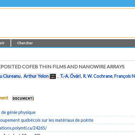
rir
Chercher
POSITED COFEB THIN FILMS AND NANOWIRE ARRAYS
u Ciureanu
,
Arthur Yelon
,
T.-A. Óvári
,
R. W. Cochrane
,
François 
ument
de génie physique
upement québécois sur les matériaux de pointe
cations.polymtl.ca/24265/