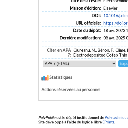
Titre de la revue:
Electrochimica
Maison d'édition:
Elsevier
DOI:
10.1016/j.ele
URL officielle:
https://doi.o
Date du dépôt:
18 avr. 2023 
Dernière modification:
08 avr. 2025 
Citer en APA
Ciureanu, M., Béron, F., Clime,
7:
Electrodeposited Cofeb Thin 
Statistiques
Actions réservées au personnel
PolyPublie
est le dépôt institutionnel de
Polytechniqu
Site développé à l'aide du logiciel libre
EPrints
.