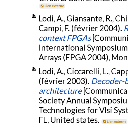
Lien externe
Lodi, A., Giansante, R., Chi
Campi, F. (février 2004).
R
context FPGAs
[Communic
International Symposium
Arrays (FPGA 2004), Mon
Lodi, A., Ciccarelli, L., Cap
(février 2003).
Decoder-b
architecture
[Communicat
Society Annual Symposiu
Technologies for Vlsi Sys
FL, United states.
Lien externe