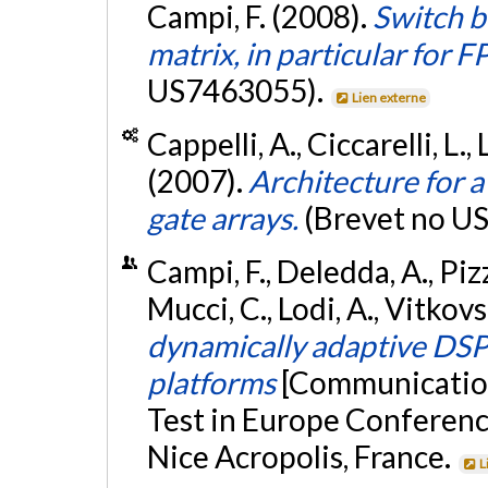
Campi, F. (2008).
Switch b
matrix, in particular for 
US7463055).
Lien externe
Cappelli, A., Ciccarelli, L.,
(2007).
Architecture for a
gate arrays.
(Brevet no U
Campi, F., Deledda, A., Pizzo
Mucci, C., Lodi, A., Vitkovs
dynamically adaptive DSP
platforms
[Communication
Test in Europe Conferenc
Nice Acropolis, France.
L