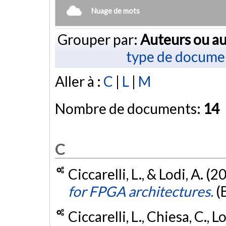
Nuage de mots
Grouper par:
Auteurs ou au
type de docume
Aller à :
C
|
L
|
M
Nombre de documents:
14
C
Ciccarelli, L., & Lodi, A. (2
for FPGA architectures.
(
Ciccarelli, L., Chiesa, C., 