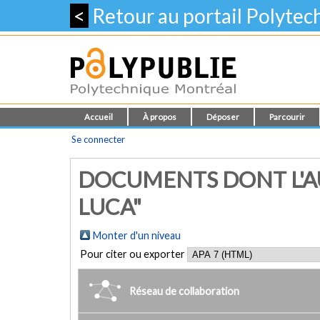
<
Retour au portail Polyte
Accueil
À propos
Déposer
Parcourir
Se connecter
DOCUMENTS DONT L'AU
LUCA"
Monter d'un niveau
Pour citer ou exporter
Réseau de collaboration