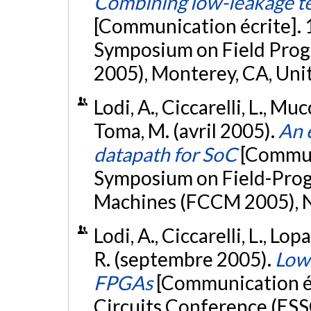
Combining low-leakage te
[Communication écrite].
Symposium on Field Pro
2005), Monterey, CA, Uni
Lodi, A., Ciccarelli, L., Muc
Toma, M. (avril 2005).
An 
datapath for SoC
[Commun
Symposium on Field-Pr
Machines (FCCM 2005), Na
Lodi, A., Ciccarelli, L., Lop
R. (septembre 2005).
Low 
FPGAs
[Communication éc
Circuits Conference (ESS