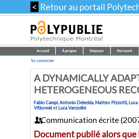
<
Retour au portail Polyte
Accueil
À propos
Déposer
Parcourir
Se connecter
A DYNAMICALLY ADAPT
HETEROGENEOUS REC
Fabio Campi
,
Antonio Deledda
,
Matteo Pizzotti
,
Luca 
Vitkovski
et
Luca Vanzolini
Communication écrite (200
Document publié alors que l