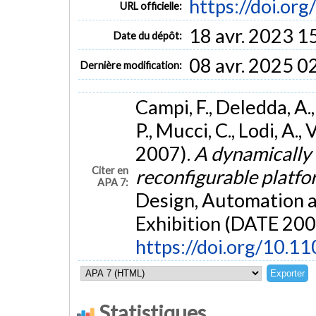
https://doi.or
URL officielle:
18 avr. 2023 1
Date du dépôt:
08 avr. 2025 0
Dernière modification:
Campi, F., Deledda, A., 
P., Mucci, C., Lodi, A., 
2007).
A dynamically
Citer en
reconfigurable platf
APA 7:
Design, Automation a
Exhibition (DATE 2007
https://doi.org/10.
Statistiques