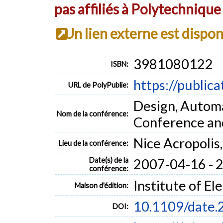
pas affiliés à Polytechniqu
Un lien externe est dispo
3981080122
ISBN:
https://public
URL de PolyPublie:
Design, Automa
Nom de la conférence:
Conference an
Nice Acropolis
Lieu de la conférence:
Date(s) de la
2007-04-16 - 
conférence:
Institute of El
Maison d'édition:
10.1109/date
DOI: