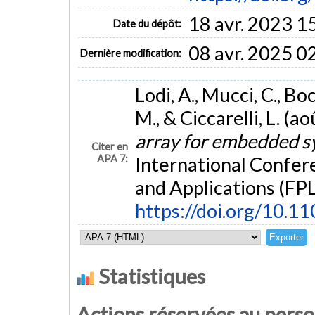
18 avr. 2023 1
Date du dépôt:
08 avr. 2025 0
Dernière modification:
Lodi, A., Mucci, C., Bo
M., & Ciccarelli, L. (a
array for embedded 
Citer en
APA 7:
International Confer
and Applications (FPL
https://doi.org/10.1
Statistiques
Actions réservées au pers