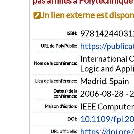
pas affiliés à Polytechniqu
Un lien externe est dispo
97814244031
ISBN:
https://public
URL de PolyPublie:
International 
Nom de la conférence:
Logic and Appl
Madrid, Spain
Lieu de la conférence:
Date(s) de la
2006-08-28 - 
conférence:
IEEE Computer
Maison d'édition:
10.1109/fpl.2
DOI:
https://doi.or
URL officielle: