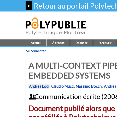
<
Retour au portail Polyte
Accueil
À propos
Déposer
Parcourir
Se connecter
A MULTI-CONTEXT PIP
EMBEDDED SYSTEMS
Andrea Lodi
,
Claudio Mucci
,
Massimo Bocchi
,
Andrea 
Communication écrite (200
Document publié alors que l