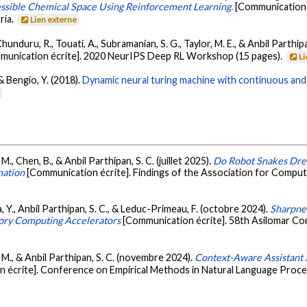
essible Chemical Space Using Reinforcement Learning.
[Communication 
ria.
Lien externe
r, Chunduru, R., Touati, A., Subramanian, S. G., Taylor, M. E., & Anbil Parth
munication écrite]. 2020 NeurIPS Deep RL Workshop (15 pages).
Li
 & Bengio, Y. (2018).
Dynamic neural turing machine with continuous and
., Chen, B., & Anbil Parthipan, S. C. (juillet 2025).
Do Robot Snakes Dream
nation
[Communication écrite]. Findings of the Association for Computa
, Y., Anbil Parthipan, S. C., & Leduc-Primeau, F. (octobre 2024).
Sharpne
ory Computing Accelerators
[Communication écrite]. 58th Asilomar Co
, M., & Anbil Parthipan, S. C. (novembre 2024).
Context-Aware Assistant 
 écrite]. Conference on Empirical Methods in Natural Language Proces