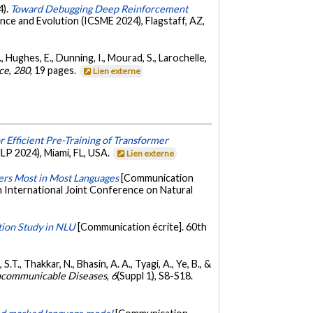
4).
Toward Debugging Deep Reinforcement
ce and Evolution (ICSME 2024), Flagstaff, AZ,
S., Hughes, E., Dunning, I., Mourad, S., Larochelle,
nce
,
280
, 19 pages.
Lien externe
r Efficient Pre-Training of Transformer
LP 2024), Miami, FL, USA.
Lien externe
ers Most in Most Languages
[Communication
h International Joint Conference on Natural
tion Study in NLU
[Communication écrite]. 60th
S.T., Thakkar, N., Bhasin, A. A., Tyagi, A., Ye, B., &
oncommunicable Diseases
,
6
(Suppl 1), S8-S18.