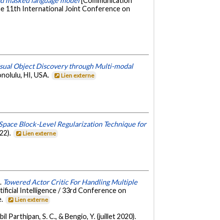
od masked language model
[Communication
he 11th International Joint Conference on
ual Object Discovery through Multi-modal
nolulu, HI, USA.
Lien externe
Space Block-Level Regularization Technique for
22).
Lien externe
).
Towered Actor Critic For Handling Multiple
ficial Intelligence / 33rd Conference on
e.
Lien externe
bil Parthipan, S. C., & Bengio, Y. (juillet 2020).