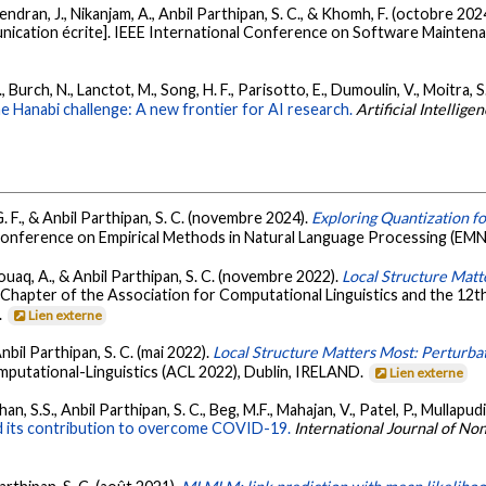
jendran, J., Nikanjam, A., Anbil Parthipan, S. C., & Khomh, F. (octobre 202
ication écrite]. IEEE International Conference on Software Maintenan
C., Burch, N., Lanctot, M., Song, H. F., Parisotto, E., Dumoulin, V., Moitra, 
e Hanabi challenge: A new frontier for AI research.
Artificial Intellige
. F., & Anbil Parthipan, S. C. (novembre 2024).
Exploring Quantization fo
Conference on Empirical Methods in Natural Language Processing (EMN
Zouaq, A., & Anbil Parthipan, S. C. (novembre 2022).
Local Structure Matt
c Chapter of the Association for Computational Linguistics and the 12t
.
Lien externe
Anbil Parthipan, S. C. (mai 2022).
Local Structure Matters Most: Perturba
putational-Linguistics (ACL 2022), Dublin, IRELAND.
Lien externe
n, S.S., Anbil Parthipan, S. C., Beg, M.F., Mahajan, V., Patel, P., Mullapudi, 
 and its contribution to overcome COVID-19.
International Journal of N