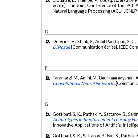
Clouatre, L., Trempe, P., Zouaq, A., & Anbil P
écrite]. The Joint Conference of the 59th 
Natural Language Processing (ACL-IJCNLP 
D
De Vries, H., Strub, F., Anbil Parthipan, S. C.,
Dialogue
[Communication écrite]. IEEE Con
F
Faramarzi, M., Amini, M., Badrinaaraayanan, A.
Convolutional Neural Networks
[Communicat
G
Gottipati, S. K., Pathak, Y., Sattarov, B., Sahir
Action Types In Reinforcement Learning Fo
Innovative Applications of Artificial Intell
Gottipati, S. K., Sattarov, B., Niu, S., Pathak, 