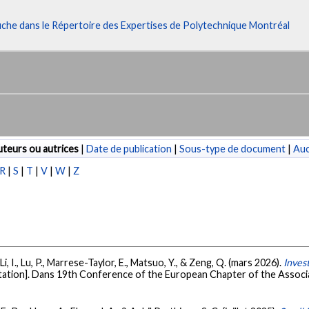
fiche dans le Répertoire des Expertises de Polytechnique Montréal
teurs ou autrices
|
Date de publication
|
Sous-type de document
|
Au
R
|
S
|
T
|
V
|
W
|
Z
 Li, I., Lu, P., Marrese-Taylor, E., Matsuo, Y., & Zeng, Q. (mars 2026).
Invest
ation]. Dans 19th Conference of the European Chapter of the Associa