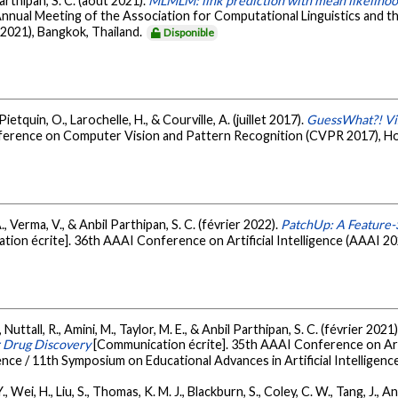
arthipan, S. C. (août 2021).
MLMLM: link prediction with mean likeliho
Annual Meeting of the Association for Computational Linguistics and t
2021), Bangkok, Thailand.
Disponible
 Pietquin, O., Larochelle, H., & Courville, A. (juillet 2017).
GuessWhat?! Vis
ference on Computer Vision and Pattern Recognition (CVPR 2017), Ho
, Verma, V., & Anbil Parthipan, S. C. (février 2022).
PatchUp: A Feature-
ion écrite]. 36th AAAI Conference on Artificial Intelligence (AAAI 20
, Nuttall, R., Amini, M., Taylor, M. E., & Anbil Parthipan, S. C. (février 2021
r Drug Discovery
[Communication écrite]. 35th AAAI Conference on Arti
igence / 11th Symposium on Educational Advances in Artificial Intelligenc
Y., Wei, H., Liu, S., Thomas, K. M. J., Blackburn, S., Coley, C. W., Tang, J., An