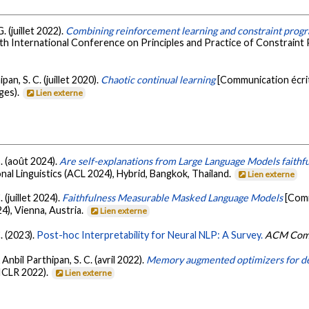
. (juillet 2022).
Combining reinforcement learning and constraint prog
th International Conference on Principles and Practice of Constraint 
ipan, S. C. (juillet 2020).
Chaotic continual learning
[Communication écri
ges).
Lien externe
S. (août 2024).
Are self-explanations from Large Language Models faithfu
al Linguistics (ACL 2024), Hybrid, Bangkok, Thailand.
Lien externe
 (juillet 2024).
Faithfulness Measurable Masked Language Models
[Comm
), Vienna, Austria.
Lien externe
. (2023).
Post-hoc Interpretability for Neural NLP: A Survey.
ACM Comp
 Anbil Parthipan, S. C. (avril 2022).
Memory augmented optimizers for de
ICLR 2022).
Lien externe