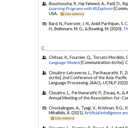
Bouchoucha, R., Haj Yahmed, A., Patil, D., Ra
Learning Programs with RLExplorer
[Commun
USA.
Lien externe
Bard, N., Foerster, J. N., Anbil Parthipan, S. 
H., Bellemare, M. G., & Bowling, M. (2020).
Th
C
Chitsaz, K., Fournier, Q., Torcato Mordido, G
Language Models
[Communication écrite]. 
Clouâtre-Latraverse, L., Parthasarathi, P., 
écrite]. 2nd Conference of the Asia-Pacifi
Language Processing, (AACL-IJCNLP 2022)
Clouâtre, L., Parthasarathi, P., Zouaq, A., & 
Annual Meeting of the Association-for-Com
Chockalingam, A., Tyagi, V., Krishnan, R.G., Kha
Mihailidis, A. (2021).
Artificial intelligence
Lien externe