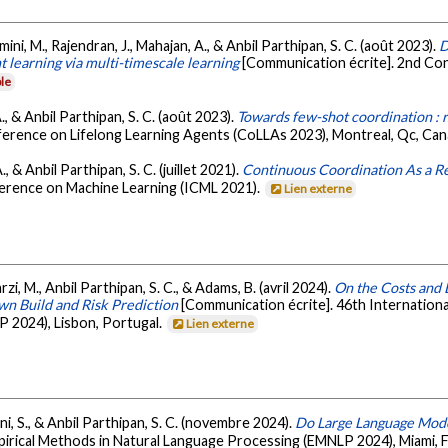
mini, M., Rajendran, J., Mahajan, A., & Anbil Parthipan, S. C. (août 2023).
D
 learning via multi-timescale learning
[Communication écrite]. 2nd Co
le
 A., & Anbil Parthipan, S. C. (août 2023).
Towards few-shot coordination : 
ference on Lifelong Learning Agents (CoLLAs 2023), Montreal, Qc, Ca
, & Anbil Parthipan, S. C. (juillet 2021).
Continuous Coordination As a Rea
ference on Machine Learning (ICML 2021).
Lien externe
rzi, M., Anbil Parthipan, S. C., & Adams, B. (avril 2024).
On the Costs and 
wn Build and Risk Prediction
[Communication écrite]. 46th Internation
P 2024), Lisbon, Portugal.
Lien externe
ani, S., & Anbil Parthipan, S. C. (novembre 2024).
Do Large Language Mo
irical Methods in Natural Language Processing (EMNLP 2024), Miami, 