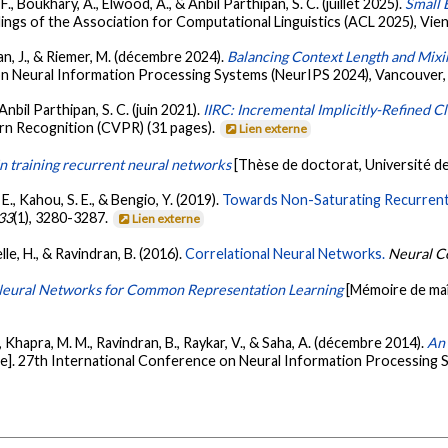
F., Boukhary, A., Elwood, A., & Anbil Parthipan, S. C. (juillet 2025).
Small 
ings of the Association for Computational Linguistics (ACL 2025), Vien
ran, J., & Riemer, M. (décembre 2024).
Balancing Context Length and Mixi
on Neural Information Processing Systems (NeurIPS 2024), Vancouver,
Anbil Parthipan, S. C. (juin 2021).
IIRC: Incremental Implicitly-Refined Cl
n Recognition (CVPR) (31 pages).
Lien externe
n training recurrent neural networks
[Thèse de doctorat, Université d
E., Kahou, S. E., & Bengio, Y. (2019).
Towards Non-Saturating Recurrent
33
(1), 3280-3287.
Lien externe
lle, H., & Ravindran, B. (2016).
Correlational Neural Networks.
Neural C
Neural Networks for Common Representation Learning
[Mémoire de maî
H., Khapra, M. M., Ravindran, B., Raykar, V., & Saha, A. (décembre 2014).
An 
e]. 27th International Conference on Neural Information Processing 