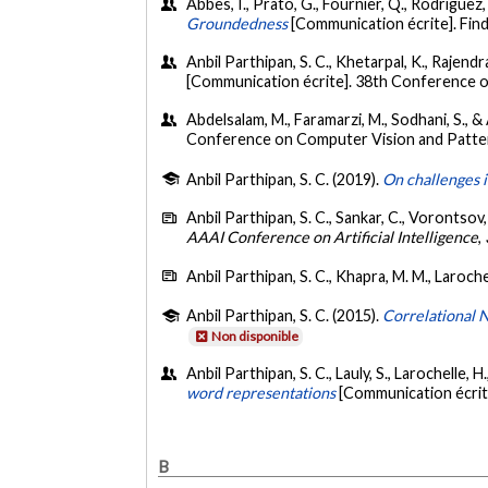
Abbes, I., Prato, G., Fournier, Q., Rodriguez, 
Groundedness
[Communication écrite]. Find
Anbil Parthipan, S. C., Khetarpal, K., Rajend
[Communication écrite]. 38th Conference 
Abdelsalam, M., Faramarzi, M., Sodhani, S., & 
Conference on Computer Vision and Patter
Anbil Parthipan, S. C. (2019).
On challenges i
Anbil Parthipan, S. C., Sankar, C., Vorontsov, 
AAAI Conference on Artificial Intelligence
,
Anbil Parthipan, S. C., Khapra, M. M., Laroche
Anbil Parthipan, S. C. (2015).
Correlational 
Non disponible
Anbil Parthipan, S. C., Lauly, S., Larochelle, 
word representations
[Communication écrit
B