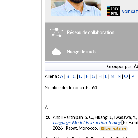
Voir sa 
Réseau de collaboration
Nuage de mots
Grouper par:
Au
Aller à :
A
|
B
|
C
|
D
|
F
|
G
|
H
|
L
|
M
|
N
|
O
|
P
|
Nombre de documents:
64
A
Anbil Parthipan, S. C., Huang, J., Iwasawa, Y.,
Language Model Instruction Tuning
[Présent
2026), Rabat, Morocco.
Lien externe