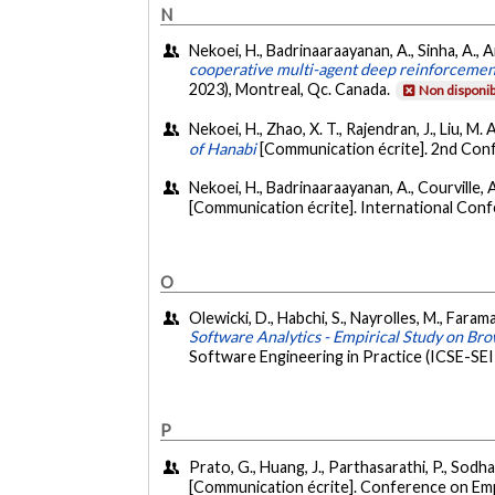
N
Nekoei, H., Badrinaaraayanan, A., Sinha, A., A
cooperative multi-agent deep reinforcement
2023), Montreal, Qc. Canada.
Non disponib
Nekoei, H., Zhao, X. T., Rajendran, J., Liu, M.
of Hanabi
[Communication écrite]. 2nd Con
Nekoei, H., Badrinaaraayanan, A., Courville, A.
[Communication écrite]. International Con
O
Olewicki, D., Habchi, S., Nayrolles, M., Farama
Software Analytics - Empirical Study on Bro
Software Engineering in Practice (ICSE-SEI
P
Prato, G., Huang, J., Parthasarathi, P., Sodh
[Communication écrite]. Conference on Emp