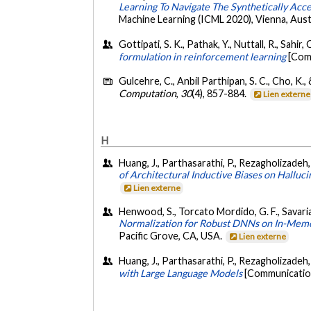
Learning To Navigate The Synthetically Acc
Machine Learning (ICML 2020), Vienna, Aust
Gottipati, S. K., Pathak, Y., Nuttall, R., Sahi
formulation in reinforcement learning
[Com
Gulcehre, C., Anbil Parthipan, S. C., Cho, K.,
Computation
,
30
(4), 857-884.
Lien externe
H
Huang, J., Parthasarathi, P., Rezagholizadeh, M
of Architectural Inductive Biases on Halluci
Lien externe
Henwood, S., Torcato Mordido, G. F., Savaria
Normalization for Robust DNNs on In-Mem
Pacific Grove, CA, USA.
Lien externe
Huang, J., Parthasarathi, P., Rezagholizadeh
with Large Language Models
[Communication