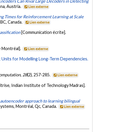
Encoders Can Rival Large Decoders in Detecting
na, Austria.
Lien externe
ng Times for Reinforcement Learning at Scale
 BC, Canada.
Lien externe
assification
[Communication écrite].
e Montréal].
Lien externe
 Units for Modelling Long-Term Dependencies.
omputation
,
28
(2), 257-285.
Lien externe
trise, Indian Institute of Technology Madras].
autoencoder approach to learning bilingual
Systems, Montréal, Qc, Canada.
Lien externe