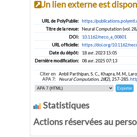
Un lien externe est dispo
URL de PolyPublie:
https://publications.polymtl
Titre de la revue:
Neural Computation (vol. 28,
DOI:
10.1162/neco_a_00801
URL officielle:
https://doi.org/10.1162/ne
Date du dépôt:
18 avr. 2023 15:05
Dernière modification:
08 avr. 2025 07:13
Citer en
Anbil Parthipan, S. C., Khapra, M. M., Lar
APA 7:
Neural Computation
,
28
(2), 257-285.
htt
Statistiques
Actions réservées au pers