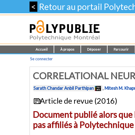
<
Retour au portail Polyte
Accueil
À propos
Déposer
Parcourir
Se connecter
CORRELATIONAL NEU
Sarath Chandar Anbil Parthipan
,
Mitesh M. Khap
Article de revue (2016)
Document publié alors que l
pas affiliés à Polytechniqu