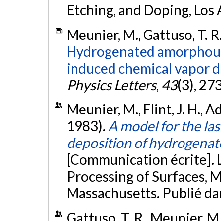
Etching, and Doping, Los A
Meunier, M., Gattuso, T. R.,
Hydrogenated amorphous 
induced chemical vapor de
Physics Letters
,
43
(3), 27
Meunier, M., Flint, J. H., A
1983).
A model for the la
deposition of hydrogenat
[Communication écrite]. 
Processing of Surfaces, M
Massachusetts. Publié da
Gattuso, T. R., Meunier, M.,