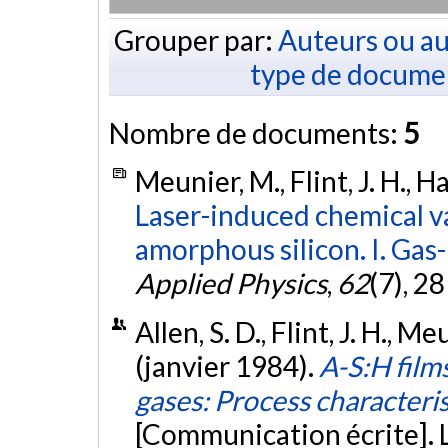
Grouper par:
Auteurs ou au
type de docume
Nombre de documents:
5
Meunier, M., Flint, J. H., Ha
Laser-induced chemical v
amorphous silicon. I. Gas
Applied Physics
,
62
(7), 2
Allen, S. D., Flint, J. H., Me
(janvier 1984).
A-S:H film
gases: Process characteris
[Communication écrite]. 