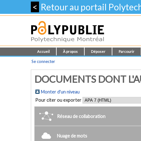
<
Retour au portail Polyte
Accueil
À propos
Déposer
Parcourir
Se connecter
DOCUMENTS DONT L'AU
Monter d'un niveau
Pour citer ou exporter
Réseau de collaboration
Nuage de mots