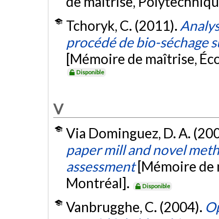
de maîtrise, Polytechniq
Tchoryk, C. (2011).
Analys
procédé de bio-séchage su
[Mémoire de maîtrise, Éc
Disponible
V
Via Dominguez, D. A. (20
paper mill and novel meth
assessment
[Mémoire de m
Montréal].
Disponible
Vanbrugghe, C. (2004).
Op