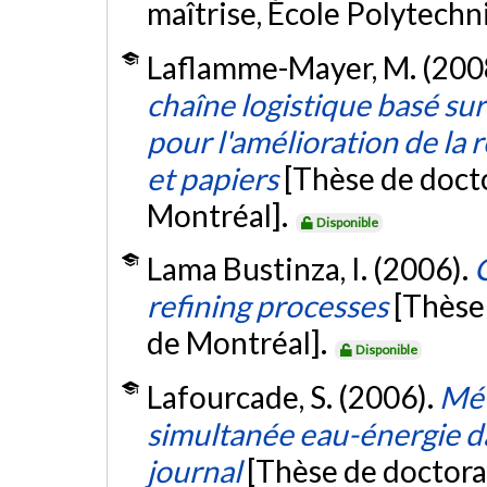
maîtrise, École Polytech
Laflamme-Mayer, M. (200
chaîne logistique basé su
pour l'amélioration de la r
et papiers
[Thèse de doct
Montréal].
Disponible
Lama Bustinza, I. (2006).
C
refining processes
[Thèse
de Montréal].
Disponible
Lafourcade, S. (2006).
Mét
simultanée eau-énergie da
journal
[Thèse de doctora