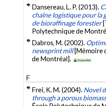
Dansereau, L. P. (2013).
Ca
chaîne logistique pour la g
de bioraffinage forestier
[
Polytechnique de Montré
Dabros, M. (2002).
Optimiz
newsprint mill
[Mémoire d
de Montréal].
Disponible
F
Frei, K. M. (2004).
Novel d
through a porous biomass
École Polytechnique de M