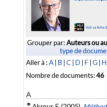
Voir sa fiche
Grouper par:
Auteurs ou au
type de docume
Aller à :
A
|
B
|
C
|
D
|
F
|
G
|
H
Nombre de documents:
46
A
Akrour, F. (2005).
Méthode 