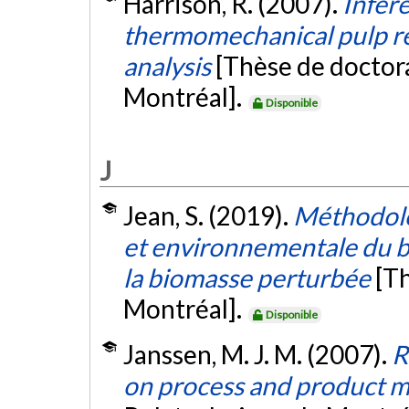
Harrison, R. (2007).
Infere
thermomechanical pulp ref
analysis
[Thèse de doctor
Montréal].
Disponible
J
Jean, S. (2019).
Méthodolo
et environnementale du bio
la biomasse perturbée
[T
Montréal].
Disponible
Janssen, M. J. M. (2007).
R
on process and product 