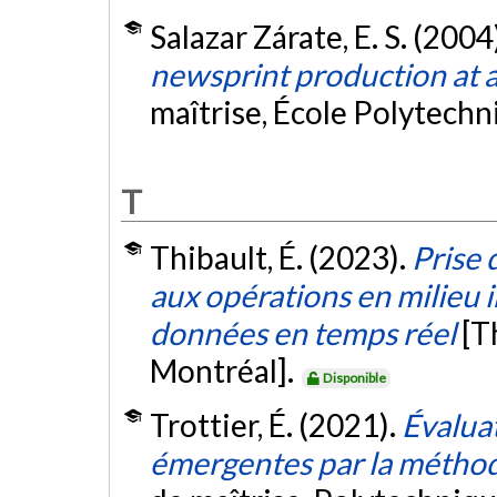
Salazar Zárate, E. S. (2004
newsprint production at a
maîtrise, École Polytech
T
Thibault, É. (2023).
Prise 
aux opérations en milieu 
données en temps réel
[T
Montréal].
Disponible
Trottier, É. (2021).
Évalua
émergentes par la méthod