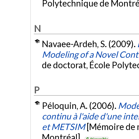
Polytechnique de Montré
N
Navaee-Ardeh, S. (2009).
Modeling of a Novel Cont
de doctorat, École Polyt
P
Péloquin, A. (2006).
Modél
continu à l'aide d'une int
et METSIM
[Mémoire de m
Montréal].