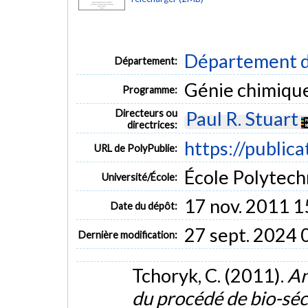
Département d
Département:
Génie chimiqu
Programme:
Directeurs ou
Paul R. Stuart
directrices:
https://publica
URL de PolyPublie:
École Polytech
Université/École:
17 nov. 2011 1
Date du dépôt:
27 sept. 2024 
Dernière modification:
Tchoryk, C. (2011).
An
du procédé de bio-séc