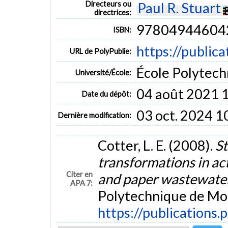
Directeurs ou
Paul R. Stuart
directrices:
97804944604
ISBN:
https://public
URL de PolyPublie:
École Polytech
Université/École:
04 août 2021 
Date du dépôt:
03 oct. 2024 1
Dernière modification:
Cotter, L. E. (2008).
St
transformations in ac
Citer en
and paper wastewate
APA 7:
Polytechnique de Mon
https://publications.