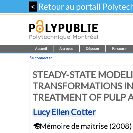
<
Retour au portail Polyte
Accueil
À propos
Déposer
Parcourir
Se connecter
STEADY-STATE MODEL
TRANSFORMATIONS IN
TREATMENT OF PULP 
Lucy Ellen Cotter
Mémoire de maîtrise (2008)