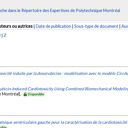
fiche dans le Répertoire des Expertises de Polytechnique Montréal
teurs ou autrices
|
Date de publication
|
Sous-type de document
|
Au
U
|
Z
toxicité induite par la doxorubicine : modélisation avec le modèle CircA
rubicin-Induced Cardiotoxicity Using Combined Biomechanical Modelin
e Montréal].
Disponible
ique ventriculaire gauche pour la caractérisation de la cardiotoxicité 
nible