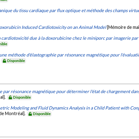
que du tissu cardiaque par flux optique et méthode des champs virtu
oxorubicin Induced Cardiotoxicity on an Animal Model
[Mémoire de maî
 cardiotoxicité due à la doxorubicine chez le miniporc par imagerie p
nible
ne méthode d'élastographie par résonance magnétique pour l'évaluatio
.
Disponible
e par résonance magnétique pour déterminer l'état de chargement dans l
al].
Disponible
tric Modeling and Fluid Dynamics Analysis in a Child Patient with C
de Montréal].
Disponible