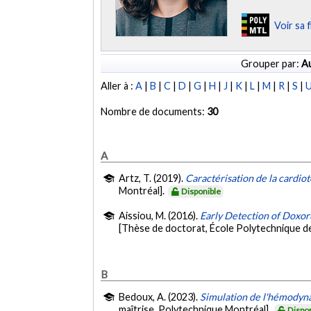
Voir sa 
Grouper par:
Au
Aller à :
A
|
B
|
C
|
D
|
G
|
H
|
J
|
K
|
L
|
M
|
R
|
S
|
Nombre de documents:
30
A
Artz, T. (2019).
Caractérisation de la cardio
Montréal].
Disponible
Aissiou, M. (2016).
Early Detection of Doxo
[Thèse de doctorat, École Polytechnique d
B
Bedoux, A. (2023).
Simulation de l'hémodynam
maîtrise, Polytechnique Montréal].
Dispo