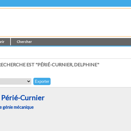
rir
Chercher
ECHERCHE EST "
PÉRIÉ-CURNIER, DELPHINE
"
 Périé-Curnier
e génie mécanique