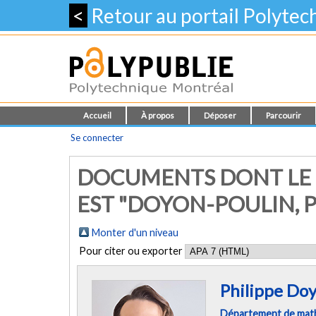
<
Retour au portail Polyte
Accueil
À propos
Déposer
Parcourir
Se connecter
DOCUMENTS DONT LE 
EST "DOYON-POULIN, P
Monter d'un niveau
Pour citer ou exporter
Philippe Do
Département de mathé