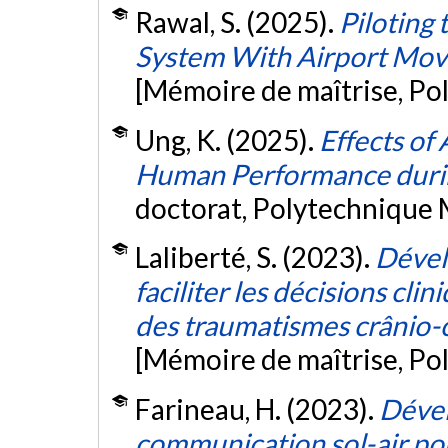
Rawal, S. (2025).
Piloting 
System With Airport Movi
[Mémoire de maîtrise, Po
Ung, K. (2025).
Effects of
Human Performance duri
doctorat, Polytechnique 
Laliberté, S. (2023).
Dével
faciliter les décisions cli
des traumatismes crânio-c
[Mémoire de maîtrise, Po
Farineau, H. (2023).
Dével
communication sol-air pou