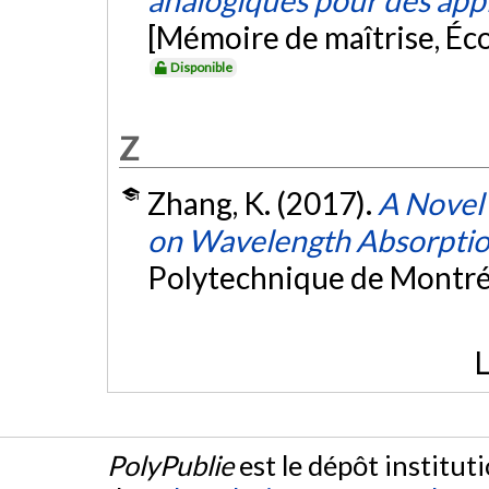
analogiques pour des appl
[Mémoire de maîtrise, Éc
Disponible
Z
Zhang, K. (2017).
A Novel
on Wavelength Absorpti
Polytechnique de Montré
L
PolyPublie
est le dépôt institut