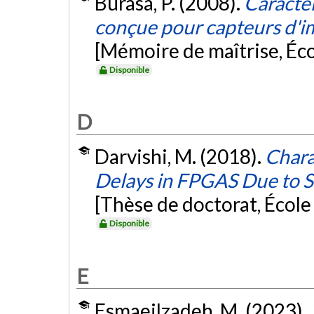
Burasa, P. (2008).
Caractér
conçue pour capteurs d'im
[Mémoire de maîtrise, Éc
Disponible
D
Darvishi, M. (2018).
Chara
Delays in FPGAS Due to S
[Thèse de doctorat, Écol
Disponible
E
Esmaeilzadeh, M. (2023).