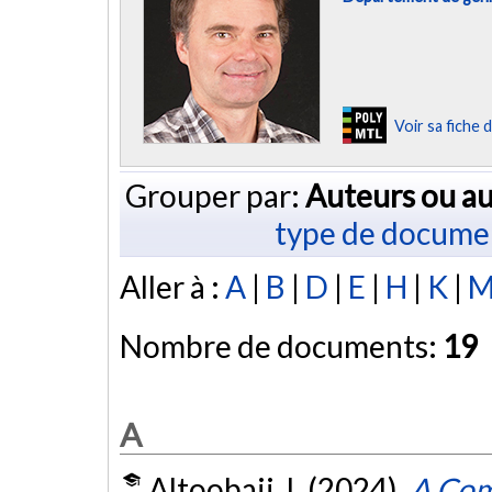
Voir sa fiche
Grouper par:
Auteurs ou au
type de docume
Aller à :
A
|
B
|
D
|
E
|
H
|
K
|
Nombre de documents:
19
A
Altoobaji, I. (2024).
A Com