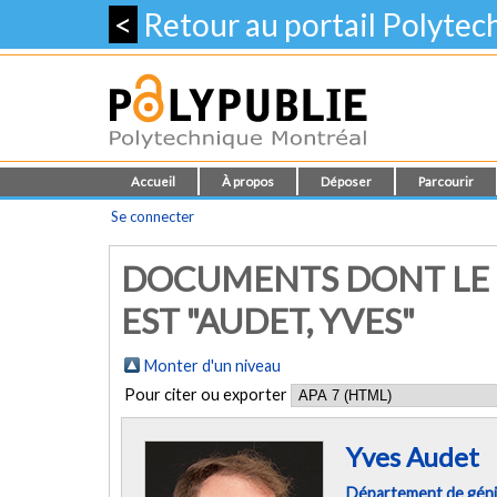
<
Retour au portail Polyte
Accueil
À propos
Déposer
Parcourir
Se connecter
DOCUMENTS DONT LE 
EST "AUDET, YVES"
Monter d'un niveau
Pour citer ou exporter
Yves Audet
Département de géni