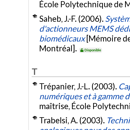
École Polytechnique de M
Saheb, J.-F. (2006).
Systèm
d'actionneurs MEMS dédi
biomédicaux
[Mémoire de
Montréal].
Disponible
T
Trépanier, J.-L. (2003).
Cap
numériques et à gamme 
maîtrise, École Polytech
Trabelsi, A. (2003).
Techni