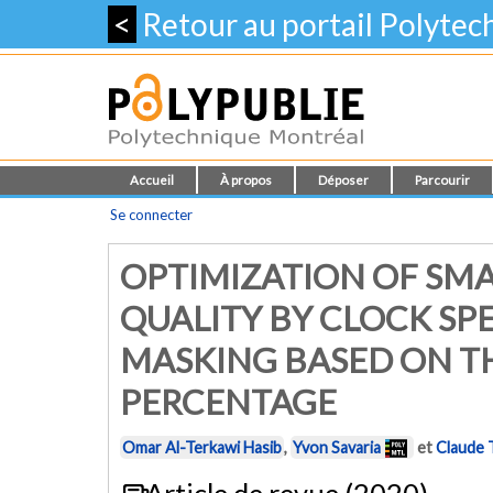
<
Retour au portail Polyte
Accueil
À propos
Déposer
Parcourir
Se connecter
OPTIMIZATION OF SMA
QUALITY BY CLOCK SP
MASKING BASED ON T
PERCENTAGE
Omar Al-Terkawi Hasib
,
Yvon Savaria
et
Claude 
Article de revue (2020)