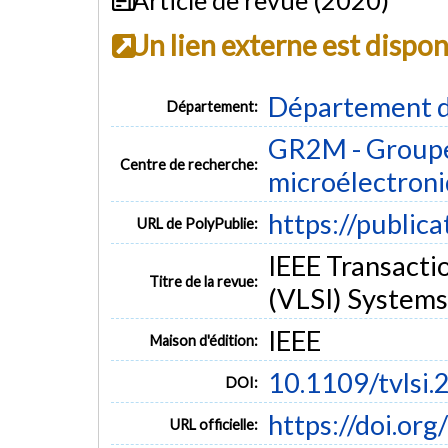
Un lien externe est dispo
Département d
Département:
GR2M - Groupe
Centre de recherche:
microélectron
https://public
URL de PolyPublie:
IEEE Transacti
Titre de la revue:
(VLSI) Systems 
IEEE
Maison d'édition:
10.1109/tvlsi
DOI:
https://doi.or
URL officielle: