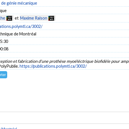
de génie mécanique
ique
che
et
Maxime Raison
cations.polymtl.ca/3002/
chnique de Montréal
15:30
00:08
eption et fabrication d'une prothèse myoéléctrique biofidèle pour a
PolyPublie.
https://publications.polymtl.ca/3002/