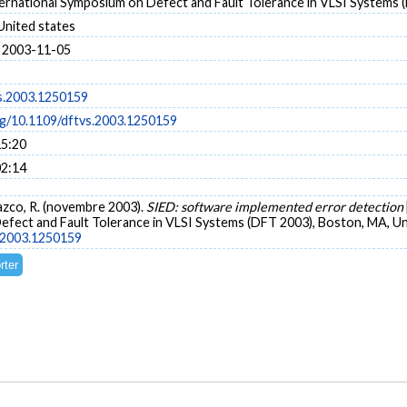
ternational Symposium on Defect and Fault Tolerance in VLSI Systems 
United states
 2003-11-05
s.2003.1250159
org/10.1109/dftvs.2003.1250159
15:20
02:14
elazco, R. (novembre 2003).
SIED: software implemented error detection
efect and Fault Tolerance in VLSI Systems (DFT 2003), Boston, MA, Un
s.2003.1250159