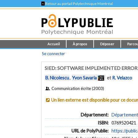
<
Retour au portail Polytechnique Montréal
Accueil
À propos
Déposer
Parcou
Se connecter
SIED: SOFTWARE IMPLEMENTED ERRO
B. Nicolescu
,
Yvon Savaria
et
R. Velazco
Communication écrite (2003)
Un lien externe est disponible pour ce doc
Département:
Département 
ISBN:
0769520421
URL de PolyPublie:
https://publi