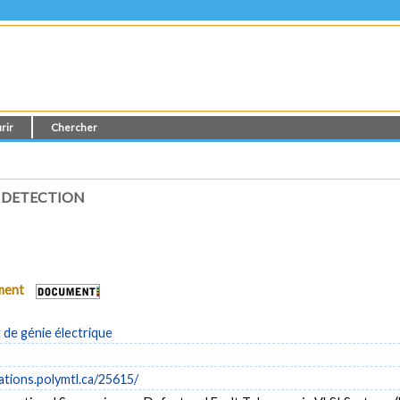
rir
Chercher
R DETECTION
ument
de génie électrique
cations.polymtl.ca/25615/