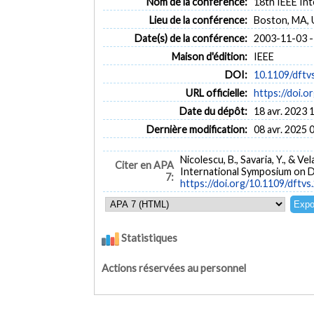
Nom de la conférence:
18th IEEE In
Lieu de la conférence:
Boston, MA, 
Date(s) de la conférence:
2003-11-03 -
Maison d'édition:
IEEE
DOI:
10.1109/dftv
URL officielle:
https://doi.
Date du dépôt:
18 avr. 2023 
Dernière modification:
08 avr. 2025 
Nicolescu, B., Savaria, Y., & V
Citer en APA
International Symposium on D
7:
https://doi.org/10.1109/dftv
Statistiques
Actions réservées au personnel