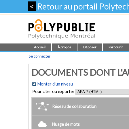
<
Retour au portail Polyte
Accueil
À propos
Déposer
Parcourir
Se connecter
DOCUMENTS DONT L'AU
Monter d'un niveau
Pour citer ou exporter
Réseau de collaboration
Nuage de mots