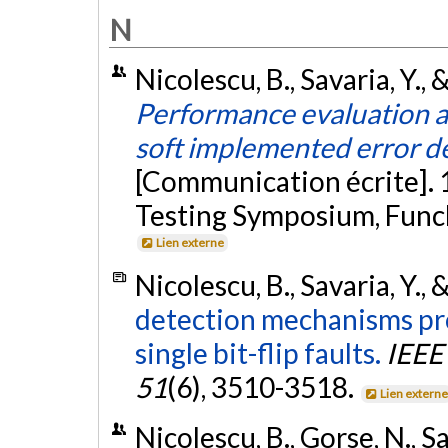
N
Nicolescu, B., Savaria, Y., 
Performance evaluation an
soft implemented error d
[Communication écrite]. 
Testing Symposium, Funcha
Lien externe
Nicolescu, B., Savaria, Y., 
detection mechanisms pro
single bit-flip faults.
IEEE
51
(6), 3510-3518.
Lien extern
Nicolescu, B., Gorse, N., S