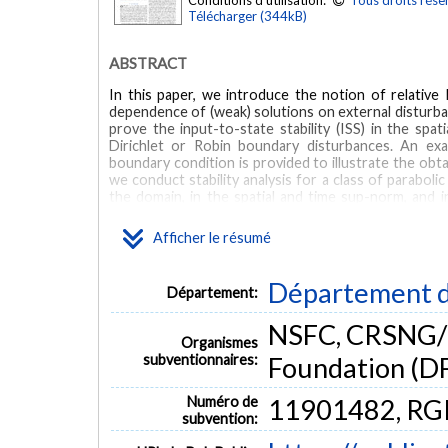
Conditions d'utilisation:
Tous droits rése
Télécharger (344kB)
ABSTRACT
In this paper, we introduce the notion of relative 
dependence of (weak) solutions on external disturb
prove the input-to-state stability (ISS) in the spa
Dirichlet or Robin boundary disturbances. An ex
boundary condition is provided to illustrate the obta
we conduct stability analysis for a class of parabo
the domain, in the spatial and time sup-norm, and i
iteration is extensively used in the proof of the resul
Afficher le résumé
MOTS CLÉS
Département d
Nonlinear PDEs
relative stability
input-tostate stability
Département:
NSFC, CRSNG/
Organismes
subventionnaires:
Foundation (D
Numéro de
11901482, RG
subvention: