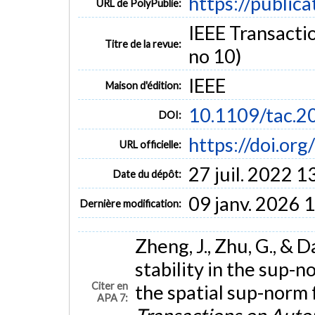
https://public
URL de PolyPublie:
IEEE Transactio
Titre de la revue:
no 10)
IEEE
Maison d'édition:
10.1109/tac.
DOI:
https://doi.or
URL officielle:
27 juil. 2022 1
Date du dépôt:
09 janv. 2026 
Dernière modification:
Zheng, J., Zhu, G., & 
stability in the sup-n
Citer en
the spatial sup-norm 
APA 7: