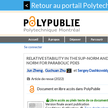
<
Retour au portail Polyte
Accueil
À propos
Déposer
Parcourir
Se connecter
RELATIVE STABILITY IN THE SUP-NORM AND 
NORM FOR PARABOLIC PDES
Jun Zheng
,
Guchuan Zhu
et
Sergey Dashkovski
Article de revue (2022)
Document en libre accès dans PolyPublie
Libre accès au plein texte de ce documen
Version finale avant publication