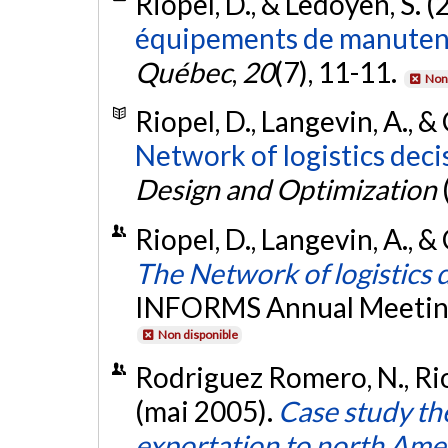
Riopel, D., & Ledoyen, S. 
équipements de manuten
Québec
,
20
(7), 11-11.
Non 
Riopel, D., Langevin, A., &
Network of logistics deci
Design and Optimization
Riopel, D., Langevin, A., 
The Network of logistics 
INFORMS Annual Meeting, 
Non disponible
Rodriguez Romero, N., Riop
(mai 2005).
Case study th
exportation to north Amer