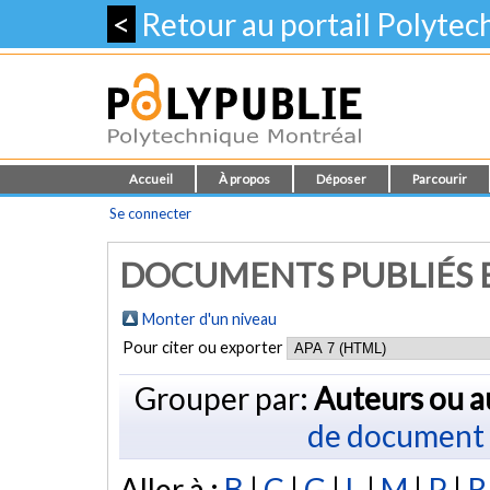
<
Retour au portail Polyte
Accueil
À propos
Déposer
Parcourir
Se connecter
DOCUMENTS PUBLIÉS E
Monter d'un niveau
Pour citer ou exporter
Grouper par:
Auteurs ou a
de document
Aller à :
B
|
C
|
G
|
L
|
M
|
P
|
R