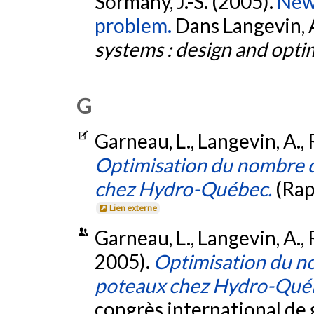
Sormany, J.-S. (2005).
New 
problem.
Dans Langevin, A.
systems : design and opti
G
Garneau, L., Langevin, A., 
Optimisation du nombre d
chez Hydro-Québec.
(Rap
Lien externe
Garneau, L., Langevin, A., 
2005).
Optimisation du n
poteaux chez Hydro-Qué
congrès international de 