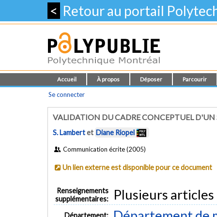
<
Retour au portail Polyte
Accueil
À propos
Déposer
Parcourir
Se connecter
VALIDATION DU CADRE CONCEPTUEL D'UN 
S. Lambert
et
Diane Riopel
Communication écrite (2005)
Un lien externe est disponible pour ce document
Renseignements
Plusieurs article
supplémentaires:
Département de m
Département: