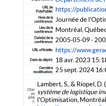
URL de
https://publicati
PolyPublie:
Nom de la
Journée de l'Opti
conférence:
Lieu de la
Montréal, Québe
conférence:
Date(s) de la
2005-05-09 - 20
conférence:
https://www.gera
URL officielle:
18 avr. 2023 15:1
Date du dépôt:
Dernière
25 sept. 2024 16
modification:
Lambert, S., & Riopel, D.
Citer
système de logistique in
en
APA
l'Optimisation, Montréa
7: