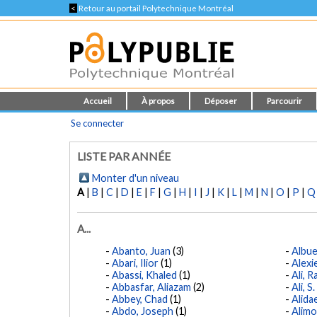
<
Retour au portail Polytechnique Montréal
Accueil
À propos
Déposer
Parcourir
Se connecter
LISTE PAR ANNÉE
Monter d'un niveau
A
|
B
|
C
|
D
|
E
|
F
|
G
|
H
|
I
|
J
|
K
|
L
|
M
|
N
|
O
|
P
|
Q
A...
Abanto, Juan
(3)
Albue
Abari, Ilior
(1)
Alexi
Abassi, Khaled
(1)
Ali, 
Abbasfar, Aliazam
(2)
Ali, S.
Abbey, Chad
(1)
Alida
Abdo, Joseph
(1)
Alimo