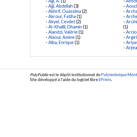
Ajji, A.
(1)
Anton
Ajji, Abdellah
(3)
Aouc
Akhrif, Ouassima
(2)
Archa
Akrour, Fatiha
(1)
Arche
Akyel, Cevdet
(2)
Arcin
Al-Khalili, Dhamin
(1)
(1)
Alandzi, Valérie
(1)
Arcio
Alaoui, Amine
(1)
Argiri
Alba, Enrique
(1)
Ariya
Arjma
PolyPublie
est le dépôt institutionnel de
Polytechnique Mont
Site développé à l'aide du logiciel libre
EPrints
.