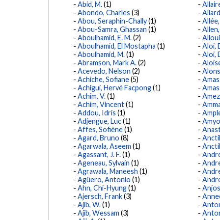
Abid, M.
(1)
Allair
Abondo, Charles
(3)
Allar
Abou, Seraphin-Chally
(1)
Allée
Abou-Samra, Ghassan
(1)
Allen
Aboulhamid, E. M.
(2)
Allou
Aboulhamid, El Mostapha
(1)
Aloi, 
Aboulhamid, M.
(1)
Aloi, 
Abramson, Mark A.
(2)
Alois
Acevedo, Nelson
(2)
Alons
Achiche, Sofiane
(5)
Amass
Achigui, Hervé Facpong
(1)
Amass
Achim, V.
(1)
Amezz
Achim, Vincent
(1)
Amma
Addou, Idris
(1)
Ampl
Adjengue, Luc
(1)
Amyot
Affes, Sofiène
(1)
Anast
Agard, Bruno
(8)
Ancti
Agarwala, Aseem
(1)
Ancti
Agassant, J. F.
(1)
André
Ageneau, Sylvain
(1)
Andre
Agrawala, Maneesh
(1)
Andre
Agüero, Antonio
(1)
Andre
Ahn, Chi-Hyung
(1)
Anjos
Ajersch, Frank
(3)
Annec
Ajib, W.
(1)
Anton
Ajib, Wessam
(3)
Anton