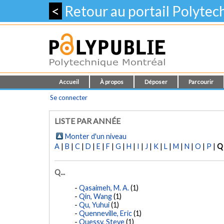
<
Retour au portail Polyte
Accueil
À propos
Déposer
Parcourir
Se connecter
LISTE PAR ANNÉE
Monter d'un niveau
A
|
B
|
C
|
D
|
E
|
F
|
G
|
H
|
I
|
J
|
K
|
L
|
M
|
N
|
O
|
P
|
Q
Q...
Qasaimeh, M. A.
(1)
Qin, Wang
(1)
Qu, Yuhui
(1)
Quenneville, Eric
(1)
Quessy, Steve
(1)