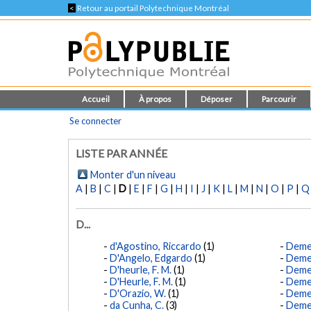
<
Retour au portail Polytechnique Montréal
Accueil
À propos
Déposer
Parcourir
Se connecter
LISTE PAR ANNÉE
Monter d'un niveau
A
|
B
|
C
|
D
|
E
|
F
|
G
|
H
|
I
|
J
|
K
|
L
|
M
|
N
|
O
|
P
|
Q
D...
d'Agostino, Riccardo
(1)
Demer
D'Angelo, Edgardo
(1)
Demer
D'heurle, F. M.
(1)
Demer
D'Heurle, F. M.
(1)
Demer
D'Orazio, W.
(1)
Deme
da Cunha, C.
(3)
Demer