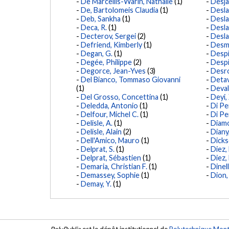
De Marcellis-Warin, Nathalie
(1)
Desja
De, Bartolomeis Claudia
(1)
Desla
Deb, Sankha
(1)
Desla
Deca, R.
(1)
Desla
Decterov, Sergei
(2)
Desla
Defriend, Kimberly
(1)
Desma
Degan, G.
(1)
Despi
Degée, Philippe
(2)
Despi
Degorce, Jean-Yves
(3)
Desro
Del Bianco, Tommaso Giovanni
Detav
(1)
Deval
Del Grosso, Concettina
(1)
Deyi,
Deledda, Antonio
(1)
Di Pe
Delfour, Michel C.
(1)
Di Pe
Delisle, A.
(1)
Diamo
Delisle, Alain
(2)
Dian
Dell'Amico, Mauro
(1)
Dicks
Delprat, S.
(1)
Diez, 
Delprat, Sébastien
(1)
Diez, 
Demaria, Christian F.
(1)
Dinelli
Demassey, Sophie
(1)
Dion,
Demay, Y.
(1)
PolyPublie
est le dépôt institutionnel de
Polytechnique Mont