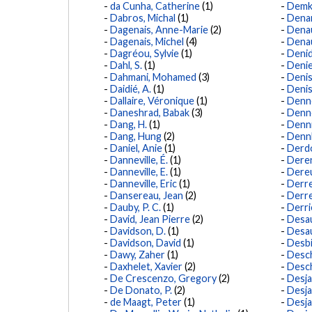
da Cunha, Catherine
(1)
Demk
Dabros, Michal
(1)
Denar
Dagenais, Anne-Marie
(2)
Denaul
Dagenais, Michel
(4)
Denau
Dagréou, Sylvie
(1)
Denid
Dahl, S.
(1)
Denie
Dahmani, Mohamed
(3)
Denis
Daidié, A.
(1)
Denis
Dallaire, Véronique
(1)
Denne
Daneshrad, Babak
(3)
Denne
Dang, H.
(1)
Dennis
Dang, Hung
(2)
Dennl
Daniel, Anie
(1)
Derdo
Danneville, É.
(1)
Deren
Danneville, E.
(1)
Dereu
Danneville, Eric
(1)
Derre
Dansereau, Jean
(2)
Derre
Dauby, P. C.
(1)
Derri
David, Jean Pierre
(2)
Desau
Davidson, D.
(1)
Desau
Davidson, David
(1)
Desbi
Dawy, Zaher
(1)
Desch
Daxhelet, Xavier
(2)
Desch
De Crescenzo, Gregory
(2)
Desja
De Donato, P.
(2)
Desja
de Maagt, Peter
(1)
Desja