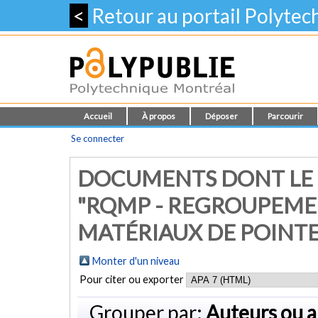
<
Retour au portail Polyte
Accueil
À propos
Déposer
Parcourir
Se connecter
DOCUMENTS DONT LE 
"RQMP - REGROUPEME
MATÉRIAUX DE POINTE
Monter d'un niveau
Pour citer ou exporter
Grouper par:
Auteurs ou a