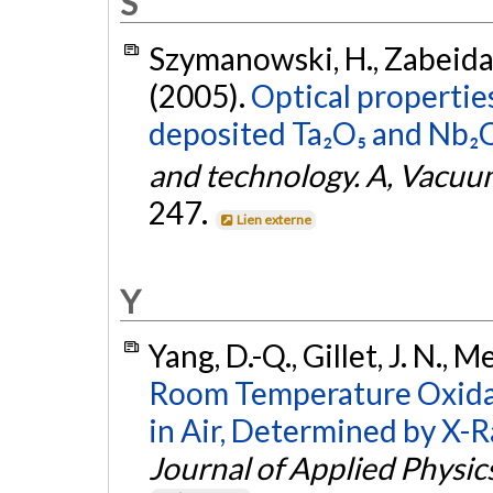
S
Szymanowski, H., Zabeida, O
(2005).
Optical propertie
deposited Ta₂O₅ and Nb₂O₅
and technology. A, Vacuum
247.
Lien externe
Y
Yang, D.-Q., Gillet, J. N., 
Room Temperature Oxidati
in Air, Determined by X-
Journal of Applied Physic