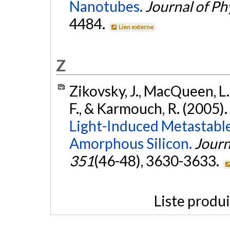
Nanotubes.
Journal of Ph
4484.
Lien externe
Z
Zikovsky, J., MacQueen, L. A
F., & Karmouch, R. (2005).
Light-Induced Metastabl
Amorphous Silicon.
Journ
351
(46-48), 3630-3633.
Liste produ