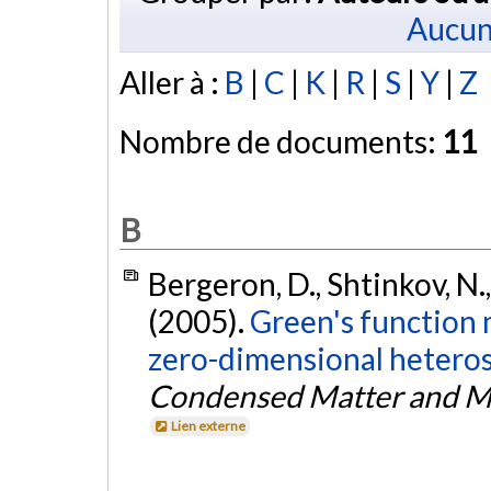
Aucun
Aller à :
B
|
C
|
K
|
R
|
S
|
Y
|
Z
Nombre de documents:
11
B
Bergeron, D., Shtinkov, N.,
(2005).
Green's function
zero-dimensional heteros
Condensed Matter and Ma
Lien externe