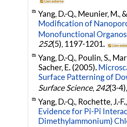
Lien externe
Yang, D.-Q., Meunier, M., &
Modification of Nanoporo
Monofunctional Organosi
252
(5), 1197-1201.
Lien exte
Yang, D.-Q., Poulin, S., Mart
Sacher, E. (2005).
Microsc
Surface Patterning of Do
Surface Science
,
242
(3-4)
Yang, D.-Q., Rochette, J.-F.
Evidence for Pi-Pi Intera
Dimethylammonium) Chlo