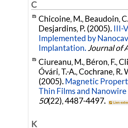
C
Chicoine, M., Beaudoin, C.,
Desjardins, P. (2005).
III-
Implemented by Nanocavi
Implantation.
Journal of 
Ciureanu, M., Béron, F., Cli
Óvári, T.-A., Cochrane, R. 
(2005).
Magnetic Propert
Thin Films and Nanowire 
50
(22), 4487-4497.
Lien exte
K