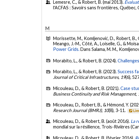
Lemesre, C., & Robert, B. (mai 2013).
Évaluat
l'ACFAS : Savoirs sans frontières, Québec,
M
Morissette, M., Komljenović, D., Robert, B., Gra
Meango, J.-M., Côté, A., Loiselle, G., & Moisa
Power Grids.
Dans Salama, M. M., Komljenovic,
Morabito, L., & Robert, B. (2024).
Challenges
Morabito, L., & Robert, B. (2023).
Success fa
Journal of Critical Infrastructures
,
19
(6), 5
Micouleau, D., & Robert, B. (2021).
Case stud
Business Continuity and Risk Management
,
Micouleau, D., Robert, B., & Hémond, Y. (202
Research Journal (BMRJ)
,
10
(8), 3-11.
Lie
Micouleau, D., & Robert, B. (août 2016).
La r
mondial sur la résilience, Trois-Rivières (Ca
Micouleau, D., & Robert, B. (février 2016).
R