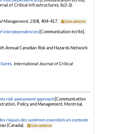
nal of Critical Infrastructures, 8
(2-3)
.
and Management
,
21
(4), 404-417.
Lien externe
t of interdependencies
[Communication écrite].
8th Annual Canadian Risk and Hazards Network
ctures.
International Journal of Critical
ems risk assessment approach
[Communication
stration, Policy, and Management, Montréal,
es risques des systèmes essentiels en contexte
eau (Canada).
Lien externe