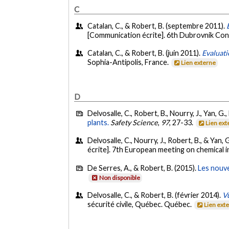
C
Catalan, C., & Robert, B. (septembre 2011).
[Communication écrite]. 6th Dubrovnik Con
Catalan, C., & Robert, B. (juin 2011).
Evaluati
Sophia-Antipolis, France.
Lien externe
D
Delvosalle, C., Robert, B., Nourry, J., Yan, G.
plants.
Safety Science
,
97
, 27-33.
Lien ext
Delvosalle, C., Nourry, J., Robert, B., & Yan, G
écrite]. 7th European meeting on chemical
De Serres, A., & Robert, B. (2015).
Les nouve
Non disponible
Delvosalle, C., & Robert, B. (février 2014).
Vu
sécurité civile, Québec. Québec.
Lien ext