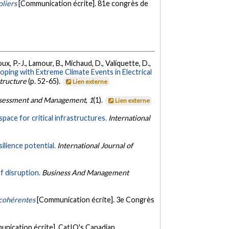
oliers
[Communication écrite]. 81e congrès de
oux, P.-J., Lamour, B., Michaud, D., Valiquette, D.,
ping with Extreme Climate Events in Electrical
structure
(p. 52-65).
Lien externe
 Assessment and Management
,
1
(1).
Lien externe
ace for critical infrastructures.
International
ilience potential.
International Journal of
f disruption.
Business And Management
 cohérentes
[Communication écrite]. 3e Congrès
nication écrite]. CatIQ's Canadian