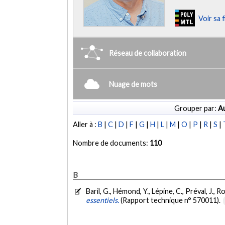
Voir sa 
Réseau de collaboration
Nuage de mots
Grouper par:
Au
Aller à :
B
|
C
|
D
|
F
|
G
|
H
|
L
|
M
|
O
|
P
|
R
|
S
|
Nombre de documents:
110
B
Baril, G., Hémond, Y., Lépine, C., Préval, J., 
essentiels.
(Rapport technique n° 570011).