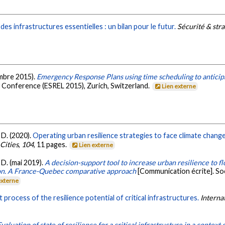
des infrastructures essentielles : un bilan pour le futur.
Sécurité & stra
embre 2015).
Emergency Response Plans using time scheduling to anticipa
ty Conference (ESREL 2015), Zurich, Switzerland.
Lien externe
 D. (2020).
Operating urban resilience strategies to face climate chang
Cities
,
104
, 11 pages.
Lien externe
 D. (mai 2019).
A decision-support tool to increase urban resilience to fl
ion. A France-Quebec comparative approach
[Communication écrite]. So
externe
process of the resilience potential of critical infrastructures.
Internat
Evaluation of state of resilience for a critical infrastructure in a contex