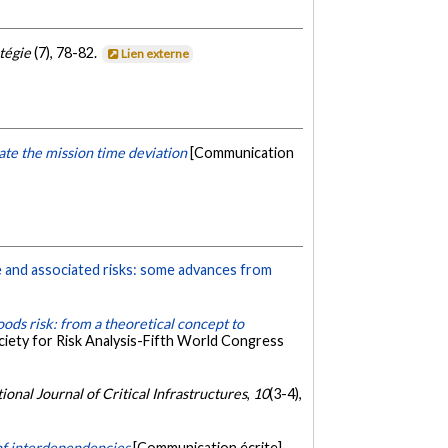
tégie
(7), 78-82.
Lien externe
te the mission time deviation
[Communication
e and associated risks: some advances from
oods risk: from a theoretical concept to
ciety for Risk Analysis-Fifth World Congress
ional Journal of Critical Infrastructures
,
10
(3-4),
t of interdependencies
[Communication écrite].