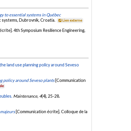
ogy to essential systems in Québec
 systems, Dubrovnik, Croatia.
Lien externe
crite]. 4th Symposium Resilience Engineering,
n the land use planning policy around Seveso
ng policy around Seveso plants
[Communication
ble
eubles.
Maintenance
,
4
(4), 25-28.
s majeurs
[Communication écrite]. Colloque de la