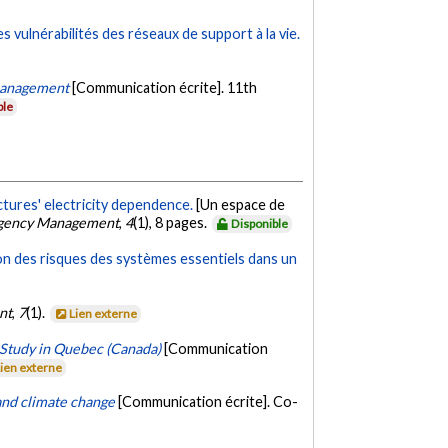
s vulnérabilités des réseaux de support à la vie.
 management
[Communication écrite]. 11th
ble
uctures' electricity dependence.
[Un espace de
rgency Management
,
4
(1), 8 pages.
Disponible
ion des risques des systèmes essentiels dans un
nt
,
7
(1).
Lien externe
e Study in Quebec (Canada)
[Communication
Lien externe
and climate change
[Communication écrite]. Co-