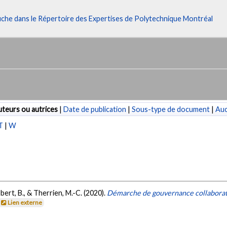
fiche dans le Répertoire des Expertises de Polytechnique Montréal
teurs ou autrices
|
Date de publication
|
Sous-type de document
|
Au
T
|
W
Robert, B., & Therrien, M.-C. (2020).
Démarche de gouvernance collaborati
Lien externe