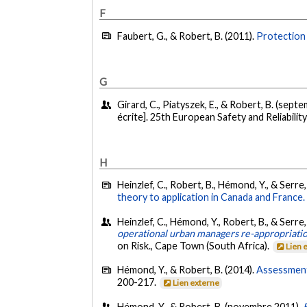
F
Faubert, G., & Robert, B. (2011).
Protection 
G
Girard, C., Piatyszek, E., & Robert, B. (sept
écrite]. 25th European Safety and Reliabili
H
Heinzlef, C., Robert, B., Hémond, Y., & Serre,
theory to application in Canada and France.
Heinzlef, C., Hémond, Y., Robert, B., & Serre,
operational urban managers re-appropriat
on Risk., Cape Town (South Africa).
Lien 
Hémond, Y., & Robert, B. (2014).
Assessment 
200-217.
Lien externe
Hémond, Y., & Robert, B. (novembre 2011).