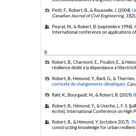
Petit, F., Robert, B., & Rousselle, J. (2004).
Un
Canadian Journal of Civil Engineering
,
31
(2
Peyrat, M., & Robert, B. (septembre 1996).
International conference on applications of a
R
Robert, B., Charmont, E., Pouliot, E., & Hémo
résilience dédié à la dépendance à l'électric
Robert, B., Hémond, Y., Baril, G., & Therrien,
contexte de changements climatiques.
Cana
Rahi, K., Bourgault, M., & Robert, B. (2019).
B
Robert, B., Hémond, Y., & Useche, L. F. S. (jui
écrite]. International Conference on High 
Robert, B., & Hémond, Y. (octobre 2017).
Th
constructing knowledge for urban resilien