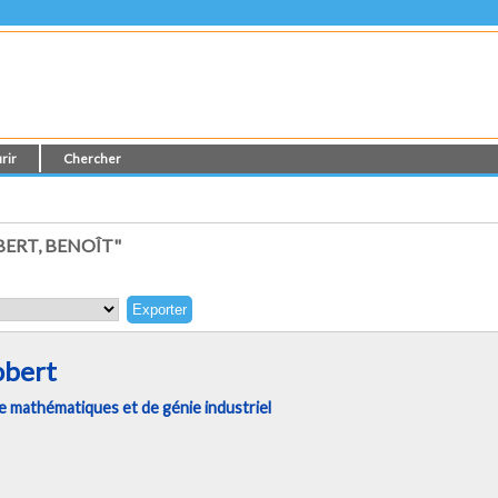
rir
Chercher
ERT, BENOÎT"
obert
 mathématiques et de génie industriel