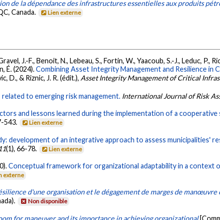
ion de la dépendance des infrastructures essentielles aux produits pétr
 QC, Canada.
Lien externe
vel, J.-F., Benoit, N., Lebeau, S., Fortin, W., Yaacoub, S.-J., Leduc, P., Ri
n, É. (2024).
Combining Asset Integrity Management and Resilience in Co
 D., & Riznic, J. R. (édit.),
Asset Integrity Management of Critical Infra
 related to emerging risk management.
International Journal of Risk
ctors and lessons learned during the implementation of a cooperative sp
27-543.
Lien externe
y: development of an integrative approach to assess municipalities' res
11
(1), 66-78.
Lien externe
0).
Conceptual framework for organizational adaptability in a context o
n externe
ésilience d'une organisation et le dégagement de marges de manœuvre
nada).
Non disponible
oom for maneuver and its importance in achieving organizational
[Commu