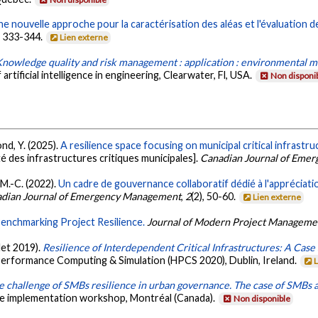
e nouvelle approche pour la caractérisation des aléas et l'évaluation de
), 333-344.
Lien externe
Knowledge quality and risk management : application : environmental
rtificial intelligence in engineering, Clearwater, Fl, USA.
Non disponi
nd, Y. (2025).
A resilience space focusing on municipal critical infrastr
ité des infrastructures critiques municipales].
Canadian Journal of Eme
 M.-C. (2022).
Un cadre de gouvernance collaboratif dédié à l'appréciat
dian Journal of Emergency Management
,
2
(2), 50-60.
Lien externe
enchmarking Project Resilience.
Journal of Modern Project Manageme
llet 2019).
Resilience of Interdependent Critical Infrastructures: A Cas
Performance Computing & Simulation (HPCS 2020), Dublin, Ireland.
e challenge of SMBs resilience in urban governance. The case of SMBs 
ce implementation workshop, Montréal (Canada).
Non disponible