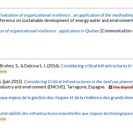
Evaluation of organizational resilience : an application of the methodol
ference on sustainable development of energy water and environment
on of organizational resilience : application in Québec
[Communication é
, Brohez, S., & Delcourt, J. (2016).
Considering critical infrastructures i
erne
. (juin 2015).
Considering Critical Infrastructures in the land use planni
 industry and environment (EMChIE), Tarragone, Espagne.
Non disponi
aux enjeux de la gestion des risques et de la résilience des grands imm
lnérabilité des infrastructures essentielles aux risques technologique
erne