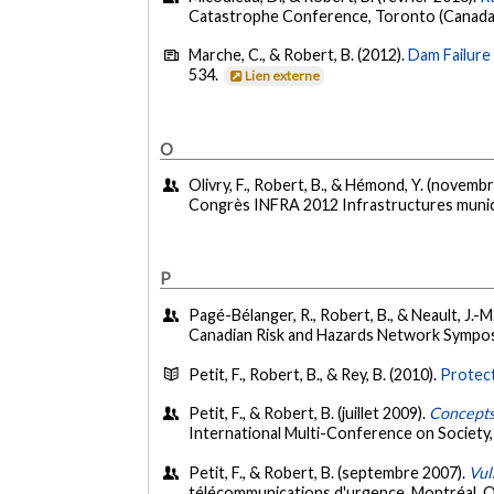
Catastrophe Conference, Toronto (Canada
Marche, C., & Robert, B. (2012).
Dam Failure
534.
Lien externe
O
Olivry, F., Robert, B., & Hémond, Y. (novemb
Congrès INFRA 2012 Infrastructures munic
P
Pagé-Bélanger, R., Robert, B., & Neault, J.-
Canadian Risk and Hazards Network Sympo
Petit, F., Robert, B., & Rey, B. (2010).
Protect
Petit, F., & Robert, B. (juillet 2009).
Concepts 
International Multi-Conference on Society,
Petit, F., & Robert, B. (septembre 2007).
Vul
télécommunications d'urgence, Montréal, 