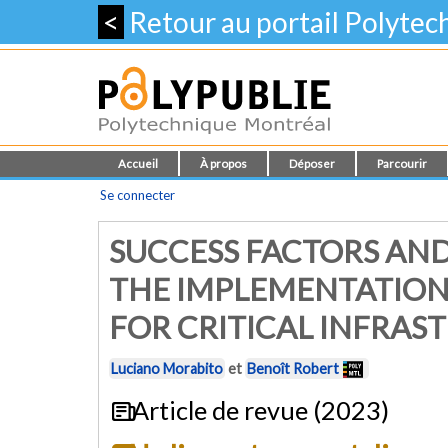
<
Retour au portail Polyte
Accueil
À propos
Déposer
Parcourir
Se connecter
SUCCESS FACTORS AN
THE IMPLEMENTATION
FOR CRITICAL INFRAS
Luciano Morabito
et
Benoît Robert
Article de revue (2023)