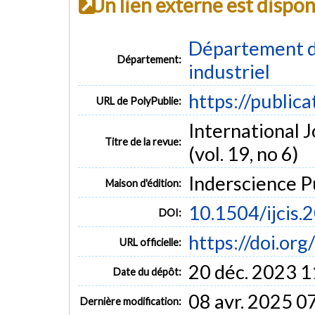
Un lien externe est dispo
Département d
Département:
industriel
https://public
URL de PolyPublie:
International J
Titre de la revue:
(vol. 19, no 6)
Inderscience P
Maison d'édition:
10.1504/ijcis
DOI:
https://doi.or
URL officielle:
20 déc. 2023 1
Date du dépôt:
08 avr. 2025 0
Dernière modification: