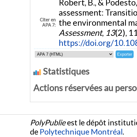
Robert, B., & Podesto
assessment: Transitio
Citer en
the environmental m
APA 7:
Assessment
,
13
(2), 1
https://doi.org/10.
Statistiques
Actions réservées au pers
PolyPublie
est le dépôt institut
de
Polytechnique Montréal
.