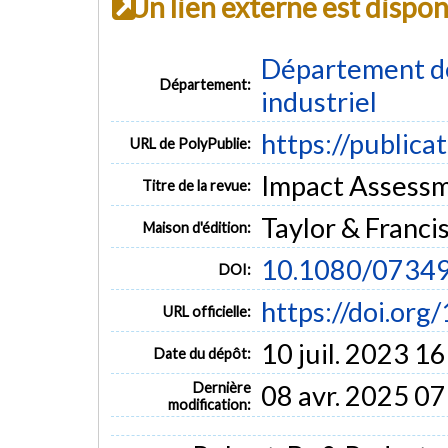
Un lien externe est dispo
Département de
Département:
industriel
https://publica
URL de PolyPublie:
Impact Assessme
Titre de la revue:
Taylor & Franci
Maison d'édition:
10.1080/0734
DOI:
https://doi.o
URL officielle:
10 juil. 2023 1
Date du dépôt:
Dernière
08 avr. 2025 07
modification: