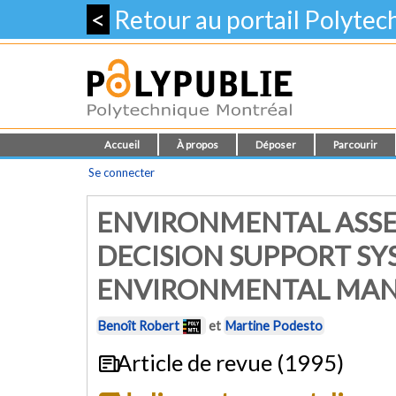
<
Retour au portail Polyte
Accueil
À propos
Déposer
Parcourir
Se connecter
ENVIRONMENTAL ASSE
DECISION SUPPORT SY
ENVIRONMENTAL MAN
Benoît Robert
et
Martine Podesto
Article de revue (1995)