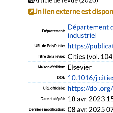
Un lien externe est dispo
Département d
Département:
industriel
https://public
URL de PolyPublie:
Cities (vol. 104
Titre de la revue:
Elsevier
Maison d'édition:
10.1016/j.citi
DOI:
https://doi.or
URL officielle:
18 avr. 2023 1
Date du dépôt:
08 avr. 2025 0
Dernière modification: