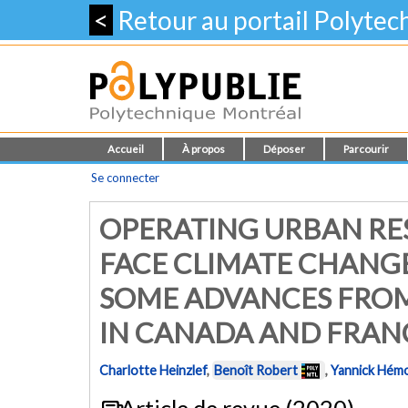
<
Retour au portail Polyte
Accueil
À propos
Déposer
Parcourir
Se connecter
OPERATING URBAN RES
FACE CLIMATE CHANGE
SOME ADVANCES FROM
IN CANADA AND FRAN
Charlotte Heinzlef
,
Benoît Robert
,
Yannick Hém
Article de revue (2020)