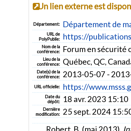
Un lien externe est dispo
Département de mat
Département:
URL de
https://publication
PolyPublie:
Nom de la
Forum en sécurité c
conférence:
Lieu de la
Québec, QC, Canad
conférence:
Date(s) de la
2013-05-07 - 2013
conférence:
https://www.msss.g
URL officielle:
Date du
18 avr. 2023 15:10
dépôt:
Dernière
25 sept. 2024 15:5
modification:
Robert, B. (mai 2013).
In