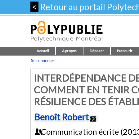
<
Retour au portail Polyte
Accueil
À propos
Déposer
Parcourir
Se connecter
INTERDÉPENDANCE DES
COMMENT EN TENIR C
RÉSILIENCE DES ÉTAB
Benoît Robert
Communication écrite (201