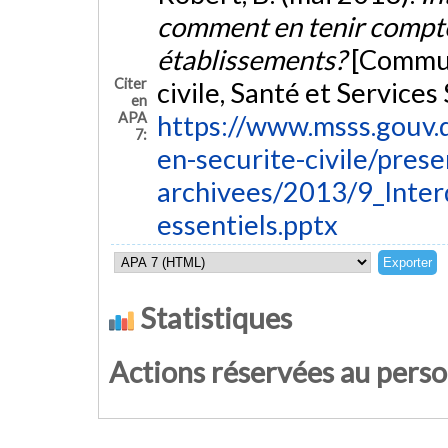
comment en tenir compte 
établissements?
[Commun
Citer
civile, Santé et Service
en
APA
https://www.msss.gouv.
7:
en-securite-civile/prese
archivees/2013/9_Inte
essentiels.pptx
Statistiques
Actions réservées au pers