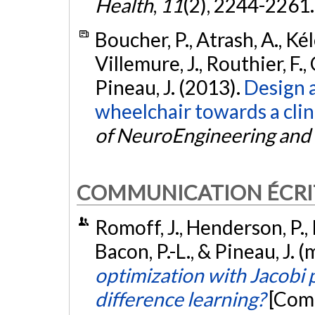
Health
,
11
(2), 2244-2261
Boucher, P., Atrash, A., Ké
Villemure, J., Routhier, F.,
Pineau, J. (2013).
Design a
wheelchair towards a clin
of NeuroEngineering and 
COMMUNICATION ÉCRI
Romoff, J., Henderson, P., K
Bacon, P.-L., & Pineau, J. 
optimization with Jacobi 
difference learning?
[Comm