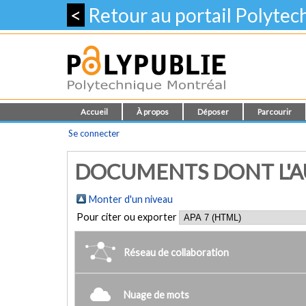
<
Retour au portail Polyte
Accueil
À propos
Déposer
Parcourir
Se connecter
DOCUMENTS DONT L'AU
Monter d'un niveau
Pour citer ou exporter
Réseau de collaboration
Nuage de mots