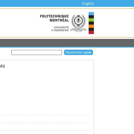
English
ON