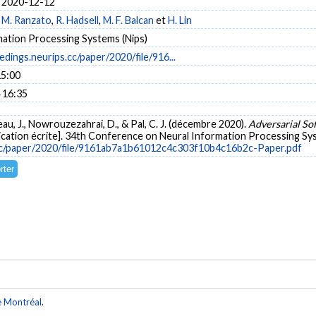
 2020-12-12
,
M. Ranzato
,
R. Hadsell
,
M. F. Balcan
et
H. Lin
mation Processing Systems (Nips)
edings.neurips.cc/paper/2020/file/916...
15:00
 16:35
neau, J., Nowrouzezahrai, D., & Pal, C. J. (décembre 2020).
Adversarial Sof
ation écrite]. 34th Conference on Neural Information Processing Sys
.cc/paper/2020/file/9161ab7a1b61012c4c303f10b4c16b2c-Paper.pdf
e Montréal
.