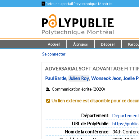
<
Retour au portail Polytechnique Montréal
Accueil
À propos
Déposer
Parcou
Se connecter
ADVERSARIAL SOFT ADVANTAGE FITTI
Paul Barde
,
Julien Roy
,
Wonseok Jeon
,
Joelle 
Communication écrite (2020)
Un lien externe est disponible pour ce doc
Département:
Département d
URL de PolyPublie:
https://publi
Nom de la conférence:
34th Confere