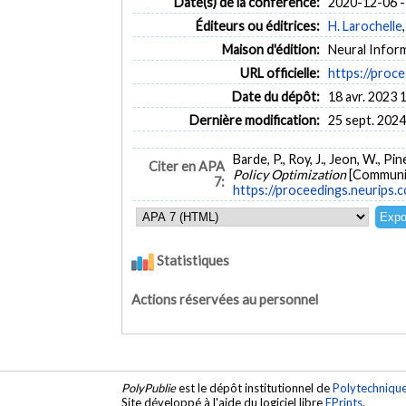
Date(s) de la conférence:
2020-12-06 -
Éditeurs ou éditrices:
H. Larochelle
Maison d'édition:
Neural Infor
URL officielle:
https://proce
Date du dépôt:
18 avr. 2023 
Dernière modification:
25 sept. 2024
Barde, P., Roy, J., Jeon, W., Pi
Citer en APA
Policy Optimization
[Communic
7:
https://proceedings.neurips
Statistiques
Actions réservées au personnel
PolyPublie
est le dépôt institutionnel de
Polytechniqu
Site développé à l'aide du logiciel libre
EPrints
.