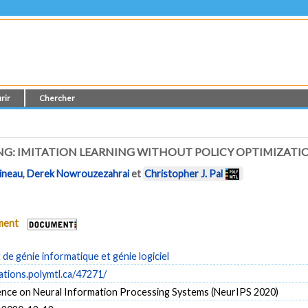
rir
Chercher
NG: IMITATION LEARNING WITHOUT POLICY OPTIMIZATI
Pineau
,
Derek Nowrouzezahrai
et
Christopher J. Pal
ument
e génie informatique et génie logiciel
cations.polymtl.ca/47271/
nce on Neural Information Processing Systems (NeurIPS 2020)