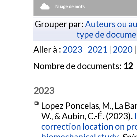
Nuage de mots
Grouper par:
Auteurs ou au
type de docume
Aller à :
2023
|
2021
|
2020
Nombre de documents:
12
2023
Lopez Poncelas, M., La Barbe
W., & Aubin, C.-É. (2023).
correction location on pro
biomechanical study.
Spi