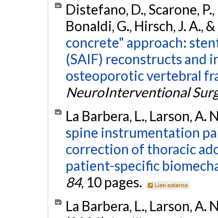
Distefano, D., Scarone, P., I
Bonaldi, G., Hirsch, J. A., 
concrete" approach: stent
(SAIF) reconstructs and i
osteoporotic vertebral fr
NeuroInterventional Sur
La Barbera, L., Larson, A. 
spine instrumentation pa
correction of thoracic ado
patient-specific biomecha
84
, 10 pages.
Lien externe
La Barbera, L., Larson, A. N