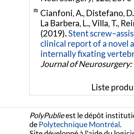
Cianfoni, A., Distefano, D.,
La Barbera, L., Villa, T., Re
(2019).
Stent screw–assist
clinical report of a novel
internally fixating verte
Journal of Neurosurgery:
Liste produ
PolyPublie
est le dépôt institut
de
Polytechnique Montréal
.
Site développé à l'aide du logicie