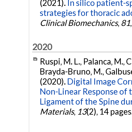
(2021).
In silico patient-
strategies for thoracic ad
Clinical Biomechanics
,
81
2020
Ruspi, M. L., Palanca, M., Cri
Brayda-Bruno, M., Galbusera
(2020).
Digital Image Cor
Non-Linear Response of t
Ligament of the Spine du
Materials
,
13
(2), 14 pages