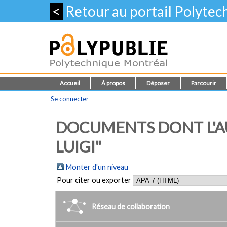
<
Retour au portail Polyte
Accueil
À propos
Déposer
Parcourir
Se connecter
DOCUMENTS DONT L'AU
LUIGI"
Monter d'un niveau
Pour citer ou exporter
Réseau de collaboration